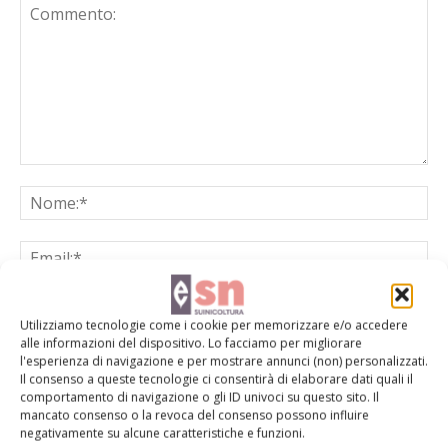
Utilizziamo tecnologie come i cookie per memorizzare e/o accedere
alle informazioni del dispositivo. Lo facciamo per migliorare
Salva il mio nome, email e sito web in questo browser per la
l'esperienza di navigazione e per mostrare annunci (non) personalizzati.
Il consenso a queste tecnologie ci consentirà di elaborare dati quali il
prossima volta che commento.
comportamento di navigazione o gli ID univoci su questo sito. Il
mancato consenso o la revoca del consenso possono influire
negativamente su alcune caratteristiche e funzioni.