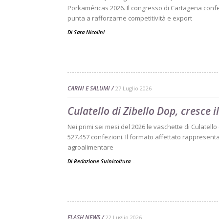
Porkaméricas 2026. Il congresso di Cartagena confe
punta a rafforzarne competitività e export
Di Sara Nicolini
-
CARNI E SALUMI
27 Luglio 2026
Culatello di Zibello Dop, cresce 
Nei primi sei mesi del 2026 le vaschette di Culatell
527.457 confezioni. Il formato affettato rappresenta 
agroalimentare
Di Redazione Suinicoltura
-
FLASH NEWS
22 Luglio 2026