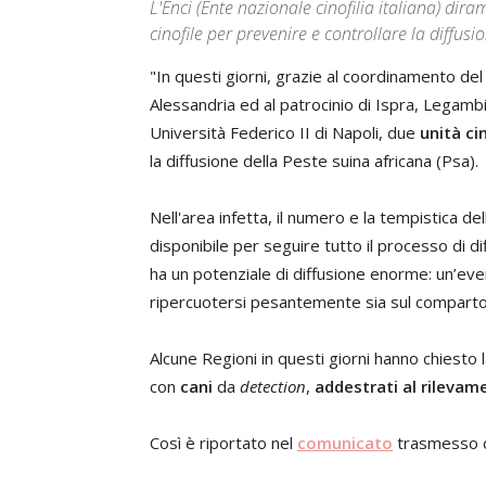
L'Enci (Ente nazionale cinofilia italiana) dir
cinofile per prevenire e controllare la diffusi
"In questi giorni, grazie al coordinamento del 
Alessandria ed al patrocinio di Ispra, Legambie
Università Federico II di Napoli, due
unità ci
la diffusione della Peste suina africana (Psa).
Nell'area infetta, il numero e la tempistica de
disponibile per seguire tutto il processo di d
ha un potenziale di diffusione enorme: un’eve
ripercuotersi pesantemente sia sul comparto p
Alcune Regioni in questi giorni hanno chiesto 
con
cani
da
detection
,
addestrati al rilevam
Così è riportato nel
comunicato
trasmesso da