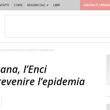
TATTI
CORSI
EDAGRICOLE
LIBRI
ABBONATI / RINN
’Enci interviene per prevenire l’epidemia
ana, l’Enci
revenire l’epidemia