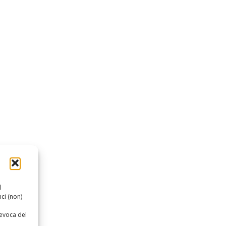
l
ci (non)
revoca del