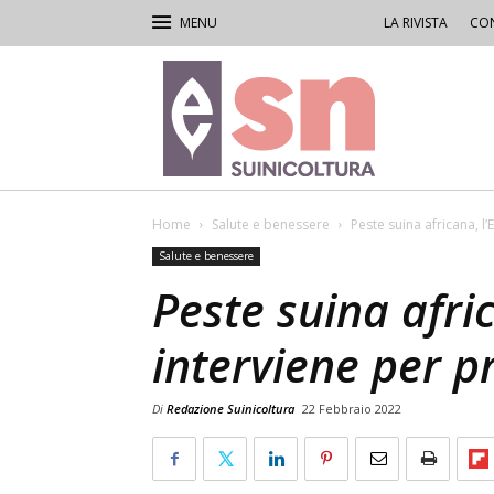
LA RIVISTA
CON
Rivista
di
Suinicoltura
Home
Salute e benessere
Peste suina africana, l
Salute e benessere
Peste suina afric
interviene per p
Di
Redazione Suinicoltura
22 Febbraio 2022