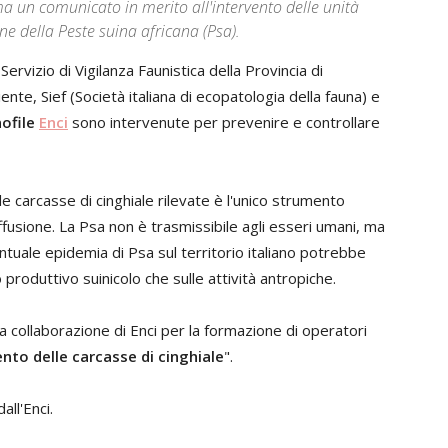
ama un comunicato in merito all'intervento delle unità
one della Peste suina africana (Psa).
Servizio di Vigilanza Faunistica della Provincia di
nte, Sief (Società italiana di ecopatologia della fauna) e
nofile
Enci
sono intervenute per prevenire e controllare
lle carcasse di cinghiale rilevate è l'unico strumento
iffusione. La Psa non è trasmissibile agli esseri umani, ma
ntuale epidemia di Psa sul territorio italiano potrebbe
roduttivo suinicolo che sulle attività antropiche.
la collaborazione di Enci per la formazione di operatori
ento delle carcasse di cinghiale
".
ll'Enci.