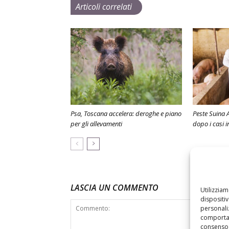
Articoli correlati
Psa, Toscana accelera: deroghe e piano
Peste Suina A
per gli allevamenti
dopo i casi 
LASCIA UN COMMENTO
Utilizzia
dispositi
personaliz
comportam
consenso 