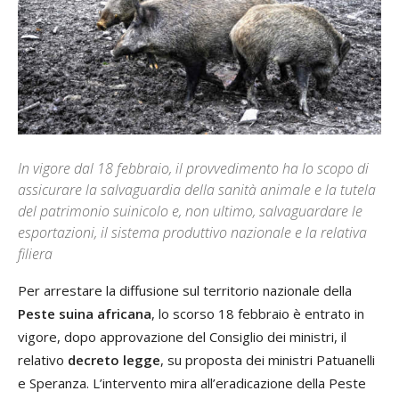
In vigore dal 18 febbraio, il provvedimento ha lo scopo di
assicurare la salvaguardia della sanità animale e la tutela
del patrimonio suinicolo e, non ultimo, salvaguardare le
esportazioni, il sistema produttivo nazionale e la relativa
filiera
Per arrestare la diffusione sul territorio nazionale della
Peste suina africana
, lo scorso 18 febbraio è entrato in
vigore, dopo approvazione del Consiglio dei ministri, il
relativo
decreto legge
, su proposta dei ministri Patuanelli
e Speranza. L’intervento mira all’eradicazione della Peste