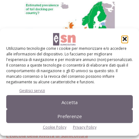
Utilizziamo tecnologie come i cookie per memorizzare e/o accedere
alle informazioni del dispositivo. Lo facciamo per migliorare
l'esperienza di navigazione e per mostrare annunci (non) personalizzati.
Il consenso a queste tecnologie ci consentirà di elaborare dati quali il
comportamento di navigazione o gli ID univoci su questo sito. Il
Infografica della Federazione veterinari europei sulle percentuali di adozione della
mancato consenso o la revoca del consenso possono influire
pratica routinaria del taglio coda nei vari Paesi europei. In Spagna, Olanda e
negativamente su alcune caratteristiche e funzioni.
Danimarca (che insieme costituiscono
Gestisci servizi
il 40% circa dei capi allevati) le percentuali sono tra l’85 e il 100% del taglio della
coda. Mentre in Polonia tra il 40 e l’85%.
Accetta
Leggi l’articolo completo sulla Rivista di Suinicoltura n.
Preferenze
6/201
8
Cookie Policy
Privacy Policy
L’Edicola della Rivista di Suinicoltura