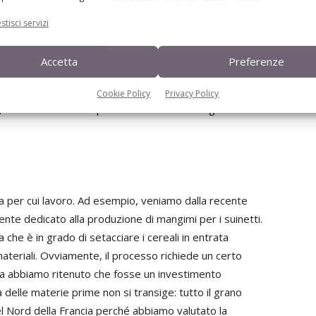
ior mangime per suinetti. Questa richiesta ci ha fatto
stisci servizi
bbiamo iniziato a domandarci: “
cosa vorrebbe mangiare un
mulare ottimizzando. Il tutto ci ha portato ad utilizzare
Accetta
Preferenze
menti degli ultimi anni, mi riferisco in particolare al
ri animali, hanno forzato gli allevatori a tirare fuori il
Cookie Policy
Privacy Policy
e, ma hanno anche imposto alle aziende mangimistiche un
 per cui lavoro. Ad esempio, veniamo dalla recente
nte dedicato alla produzione di mangimi per i suinetti.
 che è in grado di setacciare i cereali in entrata
 materiali. Ovviamente, il processo richiede un certo
a abbiamo ritenuto che fosse un investimento
delle materie prime non si transige: tutto il grano
l Nord della Francia perché abbiamo valutato la