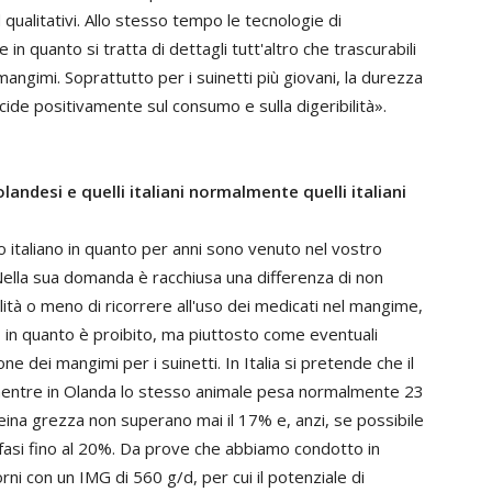
qualitativi. Allo stesso tempo le tecnologie di
in quanto si tratta di dettagli tutt'altro che trascurabili
 mangimi. Soprattutto per i suinetti più giovani, la durezza
ide positivamente sul consumo e sulla digeribilità».
landesi e quelli italiani normalmente quelli italiani
italiano in quanto per anni sono venuto nel vostro
 Nella sua domanda è racchiusa una differenza di non
ità o meno di ricorrere all'uso dei medicati nel mangime,
a, in quanto è proibito, ma piuttosto come eventuali
one dei mangimi per i suinetti. In Italia si pretende che il
 mentre in Olanda lo stesso animale pesa normalmente 23
oteina grezza non superano mai il 17% e, anzi, se possibile
me fasi fino al 20%. Da prove che abbiamo condotto in
i con un IMG di 560 g/d, per cui il potenziale di