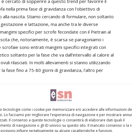
i è cercato di sopperire a questo trend per favorire il
a nella prima fase di gravidanza con l'obiettivo di
 alla nascita. Stiamo cercando di formulare, non soltanto
di gestazione e lattazione, ma anche tra le diverse
ngimi specifici per scrofe fecondate con il Pietrain al
a nascita che, notoriamente, è scarsa se paragoniamo i
 le scrofaie sono entrati mangimi specifici integrati con
co soltanto per la fase che va dall'intervallo al calore al
ovuli rilasciati. In molti allevamenti si stanno utilizzando
la fase fino a 75-80 giorni di gravidanza, l'altro per
e fermento, lo conferma?
ente in quanto è stato il focus per l'intera mia carriera
mo tecnologie come i cookie per memorizzare e/o accedere alle informazioni de
vo. Lo facciamo per migliorare l'esperienza di navigazione e per mostrare annun
nsione, mi posso considerare il padre dei mangimi dei
zati. Il consenso a queste tecnologie ci consentirà di elaborare dati quali il
zza. Ricordo ancora quando abbiamo messo a punto
ento di navigazione o gli ID univoci su questo sito. Il mancato consenso o la 
possono influire negativamente su alcune caratteristiche e funzioni.
uto un input ben preciso dall'allora proprietà: ci