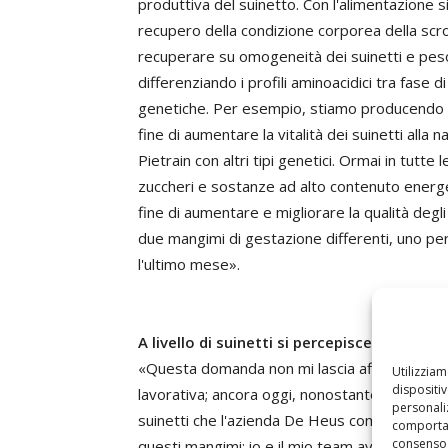
produttiva del suinetto. Con l'alimentazione s
recupero della condizione corporea della scrof
recuperare su omogeneità dei suinetti e peso
differenziando i profili aminoacidici tra fase 
genetiche. Per esempio, stiamo producendo ma
fine di aumentare la vitalità dei suinetti all
Pietrain con altri tipi genetici. Ormai in tutte
zuccheri e sostanze ad alto contenuto energeti
fine di aumentare e migliorare la qualità degli 
due mangimi di gestazione differenti, uno per 
l'ultimo mese».
A livello di suinetti si percepisce un fort
«Questa domanda non mi lascia affatto indiffer
Utilizzia
dispositi
lavorativa; ancora oggi, nonostante sia in pe
personaliz
suinetti che l'azienda De Heus commerciali
comportam
consenso 
questi mangimi; io e il mio team avevamo ricev