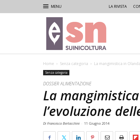
LA RIVISTA
CON
Rivista
di
Suinicoltura
Home
Senza categoria
La mangimistica in Olanda 
Senza categoria
DOSSIER ALIMENTAZIONE
La mangimistica
l’evoluzione dell
Di Francesco Bertacchini
-
11 Giugno 2014