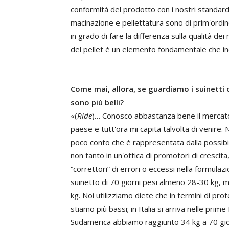
conformità del prodotto con i nostri standard 
macinazione e pellettatura sono di prim'ordine 
in grado di fare la differenza sulla qualità dei
del pellet è un elemento fondamentale che inc
Come mai, allora, se guardiamo i suinetti o
sono più belli?
«(
Ride
)… Conosco abbastanza bene il mercato 
paese e tutt'ora mi capita talvolta di venire.
poco conto che è rappresentata dalla possibil
non tanto in un'ottica di promotori di crescit
“correttori” di errori o eccessi nella formulazi
suinetto di 70 giorni pesi almeno 28-30 kg,
kg. Noi utilizziamo diete che in termini di pr
stiamo più bassi; in Italia si arriva nelle pri
Sudamerica abbiamo raggiunto 34 kg a 70 giorn