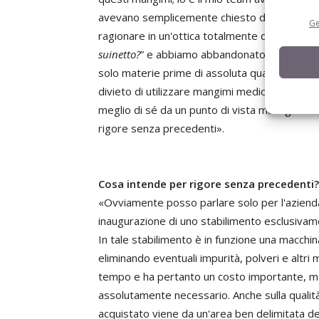
avevano semplicemente chiesto di fare il migl
Ge
ragionare in un'ottica totalmente diversa e a
suinetto?
” e abbiamo abbandonato l'idea di for
solo materie prime di assoluta qualità. I cambia
divieto di utilizzare mangimi medicati per i nost
meglio di sé da un punto di vista managerial
rigore senza precedenti».
Cosa intende per rigore senza precedenti?
«Ovviamente posso parlare solo per l'azienda
inaugurazione di uno stabilimento esclusivame
In tale stabilimento è in funzione una macchina
eliminando eventuali impurità, polveri e altri
tempo e ha pertanto un costo importante, m
assolutamente necessario. Anche sulla qualità 
acquistato viene da un'area ben delimitata de