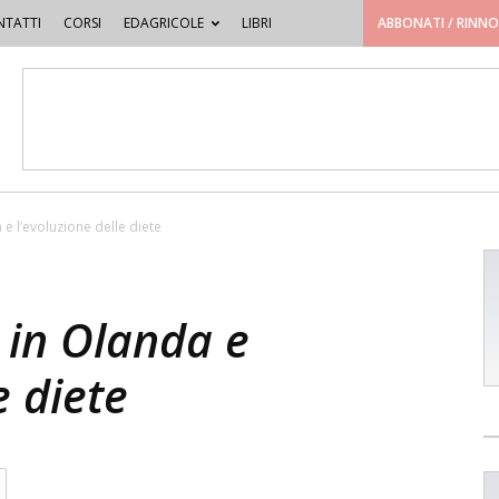
TATTI
CORSI
EDAGRICOLE
LIBRI
ABBONATI / RINN
e l’evoluzione delle diete
 in Olanda e
e diete