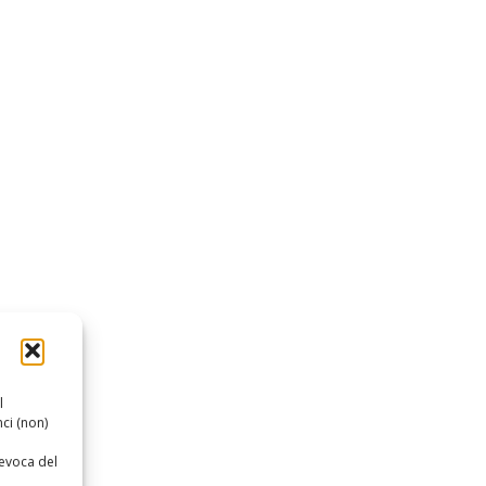
l
ci (non)
revoca del