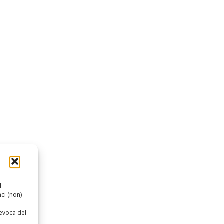
l
ci (non)
revoca del