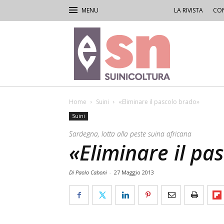
LA RIVISTA
CON
Rivista
di
Suinicoltura
Home
Suini
«Eliminare il pascolo brado»
Suini
Sardegna, lotta alla peste suina africana
«Eliminare il pa
Di Paolo Caboni
-
27 Maggio 2013