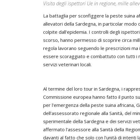
Visita degli ispettori Ue in regione, mille all
La battaglia per sconfiggere la peste suina af
allevatori della Sardegna, in particolar modo d
colpite dall'epidemia. I controlli degli ispett
scorso, hanno permesso di scoprire circa mille
regola lavorano seguendo le prescrizioni ma 
essere scoraggiato e combattuto con tutti i 
servizi veterinari locali.
Al termine del loro tour in Sardegna, i rappre
Commissione europea hanno fatto il punto sull
per l'emergenza della peste suina africana, G
dell'assessorato regionale alla Sanità, del mini
sperimentale della Sardegna e dei servizi vete
affermato l'assessore alla Sanità della Regi
davanti al fatto che solo con l'unità di intent