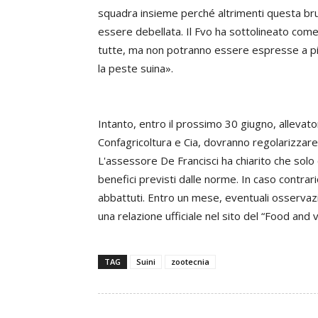
squadra insieme perché altrimenti questa brut
essere debellata. Il Fvo ha sottolineato come 
tutte, ma non potranno essere espresse a pien
la peste suina».
Intanto, entro il prossimo 30 giugno, allevatori
Confagricoltura e Cia, dovranno regolarizzare g
L'assessore De Francisci ha chiarito che solo
benefici previsti dalle norme. In caso contrari
abbattuti. Entro un mese, eventuali osservazi
una relazione ufficiale nel sito del “Food and
TAG
Suini
zootecnia