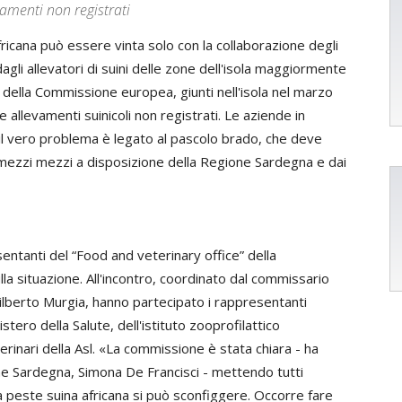
evamenti non registrati
ricana può essere vinta solo con la collaborazione degli
agli allevatori di suini delle zone dell'isola maggiormente
ori della Commissione europea, giunti nell'isola nel marzo
 allevamenti suinicoli non registrati. Le aziende in
il vero problema è legato al pascolo brado, che deve
mezzi mezzi a disposizione della Regione Sardegna e dai
sentanti del “Food and veterinary office” della
a situazione. All'incontro, coordinato dal commissario
ilberto Murgia, hanno partecipato i rappresentanti
stero della Salute, dell'istituto zooprofilattico
rinari della Asl. «La commissione è stata chiara - ha
one Sardegna, Simona De Francisci - mettendo tutti
i la peste suina africana si può sconfiggere. Occorre fare