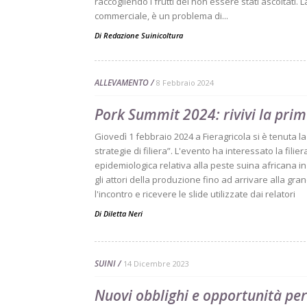
raccogliendo i frutti del non essere stati ascoltati
commerciale, è un problema di...
Di
Redazione Suinicoltura
ALLEVAMENTO
8 Febbraio 2024
Pork Summit 2024: rivivi la prim
Giovedì 1 febbraio 2024 a Fieragricola si è tenuta l
strategie di filiera”. L'evento ha interessato la fili
epidemiologica relativa alla peste suina africana in I
gli attori della produzione fino ad arrivare alla gr
l'incontro e ricevere le slide utilizzate dai relatori
Di
Diletta Neri
SUINI
14 Dicembre 2023
Nuovi obblighi e opportunità per 