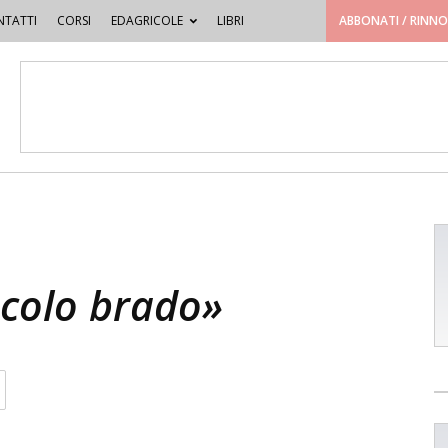
TATTI
CORSI
EDAGRICOLE
LIBRI
ABBONATI / RINN
scolo brado»