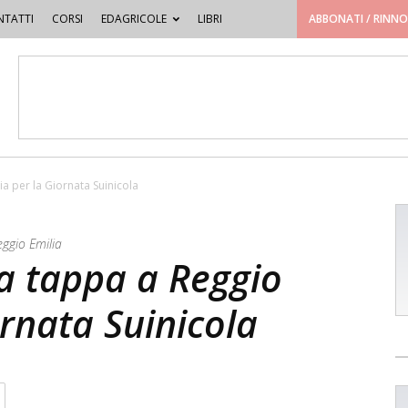
TATTI
CORSI
EDAGRICOLE
LIBRI
ABBONATI / RINN
ia per la Giornata Suinicola
eggio Emilia
fa tappa a Reggio
ornata Suinicola