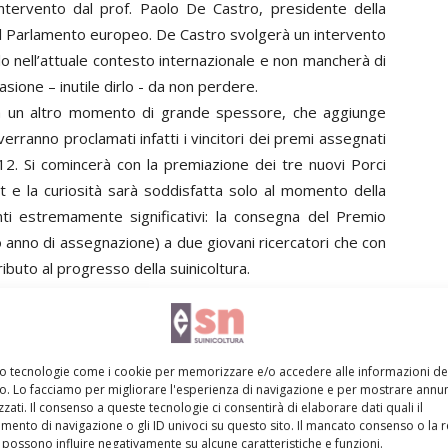
ntervento dal prof. Paolo De Castro, presidente della
el Parlamento europeo. De Castro svolgerà un intervento
lo nell’attuale contesto internazionale e non mancherà di
asione – inutile dirlo - da non perdere.
da un altro momento di grande spessore, che aggiunge
verranno proclamati infatti i vincitori dei premi assegnati
12. Si comincerà con la premiazione dei tre nuovi Porci
 e la curiosità sarà soddisfatta solo al momento della
ti estremamente significativi: la consegna del Premio
 anno di assegnazione) a due giovani ricercatori che con
ributo al progresso della suinicoltura.
etti zootecnici e nutrizionistici, mentre l’ambito del
mi, decisi dall’Accademia dei Porci Bravi per onorare la
ura nazionale come il prof. Archimede Mordenti e il prof.
oni per dare spazio a giovani ricercatori, offrendo loro,
mo tecnologie come i cookie per memorizzare e/o accedere alle informazioni de
vo. Lo facciamo per migliorare l'esperienza di navigazione e per mostrare annun
, la possibilità di esporre davanti a un’assemblea
zati. Il consenso a queste tecnologie ci consentirà di elaborare dati quali il
i quali sono stati premiati.
ento di navigazione o gli ID univoci su questo sito. Il mancato consenso o la 
possono influire negativamente su alcune caratteristiche e funzioni.