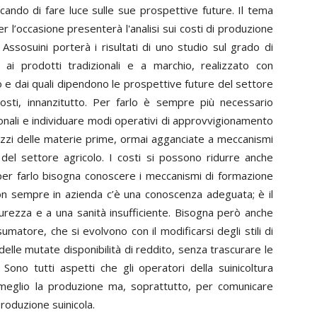
rcando di fare luce sulle sue prospettive future. Il tema
per l’occasione presenterà l'analisi sui costi di produzione
 Assosuini porterà i risultati di uno studio sul grado di
i prodotti tradizionali e a marchio, realizzato con
 e dai quali dipendono le prospettive future del settore
osti, innanzitutto. Per farlo è sempre più necessario
nali e individuare modi operativi di approvvigionamento
i prezzi delle materie prime, ormai agganciate a meccanismi
 del settore agricolo. I costi si possono ridurre anche
 per farlo bisogna conoscere i meccanismi di formazione
non sempre in azienda c’è una conoscenza adeguata; è il
icurezza e a una sanità insufficiente. Bisogna però anche
matore, che si evolvono con il modificarsi degli stili di
 delle mutate disponibilità di reddito, senza trascurare le
. Sono tutti aspetti che gli operatori della suinicoltura
meglio la produzione ma, soprattutto, per comunicare
produzione suinicola.