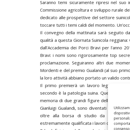
Saranno temi sicuramente ripresi nel suo i
Commissione agricoltura e sviluppo rurale d
dedicato alle prospettive del settore suinico
toccare tutti i temi caldi del momento. Un’occ
Il convegno della mattinata sarà seguito 
qualità a questa Giornata Suinicola reggiana: 
dall'Accademia dei Porci Bravi per l'anno 20
Bravi: i nomi sono rigorosamente top secret
proclamazione. Seguiranno altri due momen
Mordenti e del premio Gualandi (al suo primo
la loro attività abbiano portato un valido cont
Il primo premierà un lavoro legato agli asp
secondo è la patologia suina. Questi due pre
memoria di due grandi figure della suinicolt
Gianluigi Gualandi, sono diventati due occasi
Utilizzia
dispositi
oltre alla borsa di studio da 2500 euro
personaliz
estremamente qualificata i lavori originali per 
comportam
consenso 