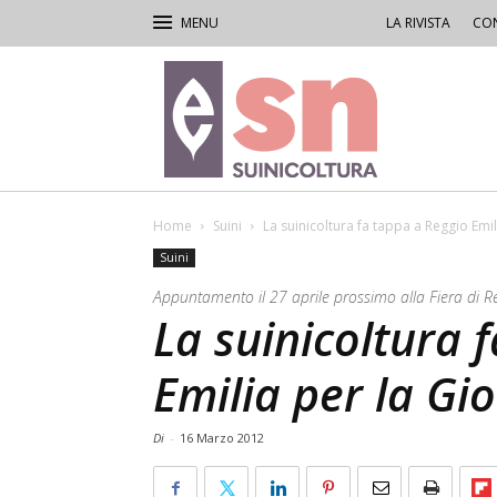
LA RIVISTA
CON
Rivista
di
Suinicoltura
Home
Suini
La suinicoltura fa tappa a Reggio Emil
Suini
Appuntamento il 27 aprile prossimo alla Fiera di R
La suinicoltura 
Emilia per la Gi
Di
-
16 Marzo 2012