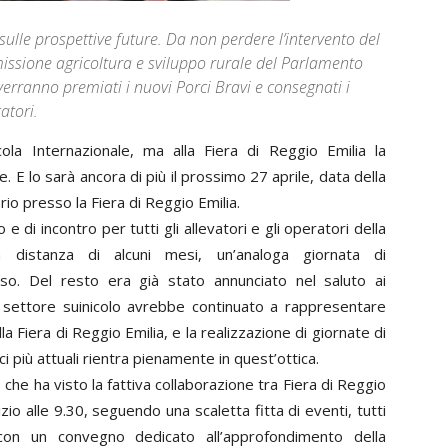
 sulle prospettive future. Da non perdere l’intervento del
issione agricoltura e sviluppo rurale del Parlamento
erranno premiati i nuovi Porci Bravi e consegnati i
atori.
ola Internazionale, ma alla Fiera di Reggio Emilia la
. E lo sarà ancora di più il prossimo 27 aprile, data della
rio presso la Fiera di Reggio Emilia.
 di incontro per tutti gli allevatori e gli operatori della
 distanza di alcuni mesi, un’analoga giornata di
rso. Del resto era già stato annunciato nel saluto ai
l settore suinicolo avrebbe continuato a rappresentare
lla Fiera di Reggio Emilia, e la realizzazione di giornate di
 più attuali rientra pienamente in quest’ottica.
 che ha visto la fattiva collaborazione tra Fiera di Reggio
zio alle 9.30, seguendo una scaletta fitta di eventi, tutti
 con un convegno dedicato all’approfondimento della