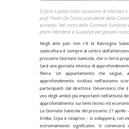
Si farà il punto sulla situazione di mercato e
prof. Paolo De Castro presidente della Comm
europeo. Nel corso della Giornata Suinicola v
premi Mordenti e Gualandi per giovani ricerc
Negli anni pari non c’è la Rassegna Suinic
suinicoltura è sempre al centro dell’attenzione
prossima Giornata Suinicola, che si terrà prop
Sarà una giornata intensa di approfondimento e
filiera. Un appuntamento che segue, a
approfondimento svoltasi nell’autunno sco
partecipanti dal direttore Deveronico che i
uno degli ambiti più importanti nell’attività de
approfondimento sui temi tecnici ed economici
La Giornata Suinicola del prossimo 27 aprile –
Emilia, Crpa e Unapros - si svilupperà, con ini
estremamente significativi. Si comincerà