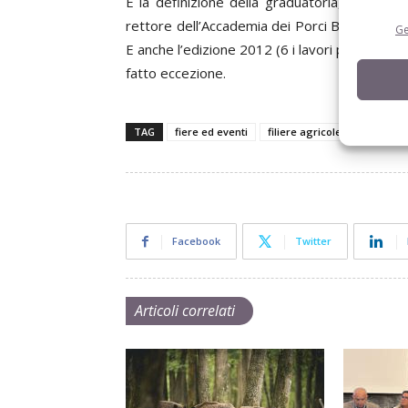
E la definizione della graduatoria, in entram
rettore dell’Accademia dei Porci Bravi – non è 
Ge
E anche l’edizione 2012 (6 i lavori presentati
fatto eccezione.
TAG
fiere ed eventi
filiere agricole
Suini
Facebook
Twitter
Articoli correlati