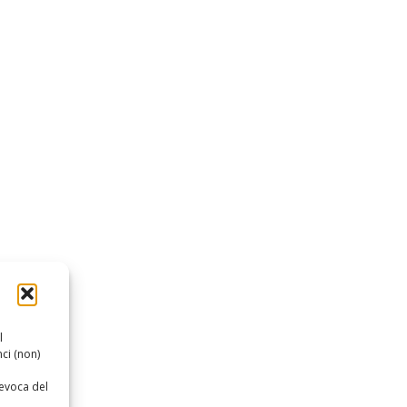
l
ci (non)
revoca del