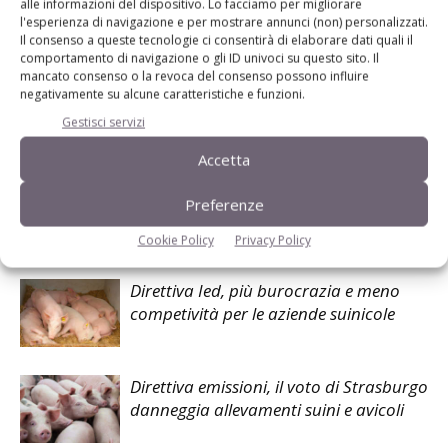
alle informazioni del dispositivo. Lo facciamo per migliorare
l'esperienza di navigazione e per mostrare annunci (non) personalizzati.
Il consenso a queste tecnologie ci consentirà di elaborare dati quali il
comportamento di navigazione o gli ID univoci su questo sito. Il
Facebook
Twitter
mancato consenso o la revoca del consenso possono influire
negativamente su alcune caratteristiche e funzioni.
Gestisci servizi
Articoli correlati
Accetta
Filippini, Psa: «Vorremmo negoziare
Preferenze
con Bruxelles la riapertura di zone
soggette a restrizione»
Cookie Policy
Privacy Policy
Direttiva Ied, più burocrazia e meno
competività per le aziende suinicole
Direttiva emissioni, il voto di Strasburgo
danneggia allevamenti suini e avicoli