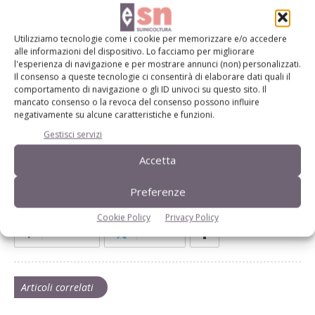
allevamenti positivi quando siano riscontrate delle non
conformità nella procedura di vaccinazione».
Utilizziamo tecnologie come i cookie per memorizzare e/o accedere
alle informazioni del dispositivo. Lo facciamo per migliorare
Visualizza l'intero articolo pubblicato sulla Rivista di
l'esperienza di navigazione e per mostrare annunci (non) personalizzati.
Suinicoltura n. 5/2015
Il consenso a queste tecnologie ci consentirà di elaborare dati quali il
comportamento di navigazione o gli ID univoci su questo sito. Il
mancato consenso o la revoca del consenso possono influire
negativamente su alcune caratteristiche e funzioni.
TAG
Emilia-Romagna
Herpesvirus
malattia di Aujeszky
Gestisci servizi
Mvs
scrofette
sieroprevalenza
suinicoltura
vaccino
verretti
virus
zootecnia
Accetta
Preferenze
Cookie Policy
Privacy Policy
Facebook
Twitter
Articoli correlati