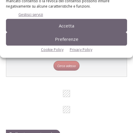
mancato consenso o la revoca del consenso possono influire
negativamente su alcune caratteristiche e funzioni.
Cerca adesso
Gestisci servizi
Accetta
Preferenze
L'Esperto risponde
Cookie Policy
Privacy Policy
I consigli di Terra e Vita agli agricoltori
Cerca adesso