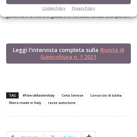
raggiunta la necessaria massa critica saremo in grado di
Cookie Policy
Privacy Policy
governare la filiera e guidare il mercato, senza scompensi».
Leggi l'intervista completa sulla
Rivista di
Suinicoltura n. 1 2021
TAG
#FilieraMadeInItaly
Cinta Senese
Consorzio di tutela
filiera made in Italy
razze autoctone