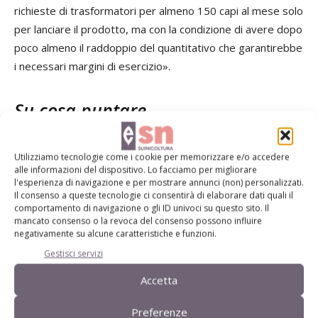
richieste di trasformatori per almeno 150 capi al mese solo
per lanciare il prodotto, ma con la condizione di avere dopo
poco almeno il raddoppio del quantitativo che garantirebbe
i necessari margini di esercizio».
Su cosa puntare
Quali dunque le priorità del consorzio?
Utilizziamo tecnologie come i cookie per memorizzare e/o accedere
«Coerentemente con il contesto che ho appena descritto,
alle informazioni del dispositivo. Lo facciamo per migliorare
l'esperienza di navigazione e per mostrare annunci (non) personalizzati.
le politiche consortili mirano sostanzialmente ad aumentare
Il consenso a queste tecnologie ci consentirà di elaborare dati quali il
il numero e le potenzialità produttive degli attuali allevatori,
comportamento di navigazione o gli ID univoci su questo sito. Il
mancato consenso o la revoca del consenso possono influire
integrandoli in una strategia comune di distribuzione e
negativamente su alcune caratteristiche e funzioni.
promozione dei prodotti. È chiaro che non ha senso creare
Gestisci servizi
ulteriore domanda se quello che manca è proprio l’offerta.
Accetta
Anche a costo di sembrare velleitario, io sostengo che si
debba arrivare a decuplicare la produzione, perché la
Preferenze
domanda è 10 volte superiore all’offerta! Una volta