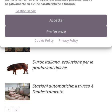
negativamente su alcune caratteristiche e funzioni.
Facebook
Twitter
Gestisci servizi
Accetta
Articoli correlati
Preferenze
Quando la salute pesa sui conti del
Cookie Policy
Privacy Policy
suino
Duroc Italiana, evoluzione per le
produzioni tipiche
Stazioni automatiche: il trucco è
l’addestramento