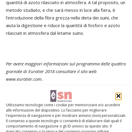
quantità di azoto rilasciato in atmosfera. A tal proposito, un
metodo studiato, e che sarà messo in luce alla fiera, è
l’introduzione della fibra grezza nella dieta dei suini, che
aiuta la digestione e riduce la quantità di fosforo e azoto
rilasciati in atmosfera dal letame suino.
Per avere maggiori informazioni sul programma delle quattro
giornate di Eurotier 2018 consultare il sito web
www.eurotier.com.
TAG
alimentazione
allevamento digitale
benessere
Utilizziamo tecnologie come i cookie per memorizzare e/o accedere
fiere ed eventi
genetica
Hannover
Suini
suinicoltura
alle informazioni del dispositivo. Lo facciamo per migliorare
l'esperienza di navigazione e per mostrare annunci (non) personalizzati.
Il consenso a queste tecnologie ci consentirà di elaborare dati quali il
comportamento di navigazione o gli ID univoci su questo sito. Il
mancato consenso o la revoca del consenso possono influire