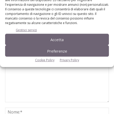
alle informazioni del dispositivo. Lo facciamo per migliorare
l'esperienza di navigazione e per mostrare annunci (non) personalizzati.
Il consenso a queste tecnologie ci consentirà di elaborare dati quali il
Origine carni trasformate in etichetta:
comportamento di navigazione o gli ID univoci su questo sito. Il
raggiunta l’intesa Stato Regioni
mancato consenso o la revoca del consenso possono influire
negativamente su alcune caratteristiche e funzioni.
Gestisci servizi
Accetta
Preferenze
LASCIA UN COMMENTO
Cookie Policy
Privacy Policy