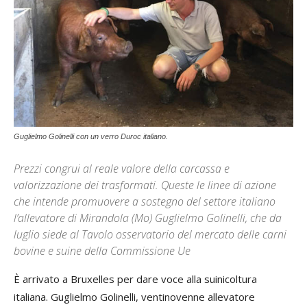
Guglielmo Golinelli con un verro Duroc italiano.
Prezzi congrui al reale valore della carcassa e
valorizzazione dei trasformati. Queste le linee di azione
che intende promuovere a sostegno del settore italiano
l’allevatore di Mirandola (Mo) Guglielmo Golinelli, che da
luglio siede al Tavolo osservatorio del mercato delle carni
bovine e suine della Commissione Ue
È arrivato a Bruxelles per dare voce alla suinicoltura
italiana. Guglielmo Golinelli, ventinovenne allevatore