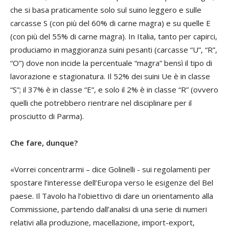
che si basa praticamente solo sul suino leggero e sulle
carcasse S (con più del 60% di carne magra) e su quelle E
(con più del 55% di carne magra). In Italia, tanto per capirci,
produciamo in maggioranza suini pesanti (carcasse “U”, “R”,
“O”) dove non incide la percentuale “magra” bensì il tipo di
lavorazione e stagionatura. Il 52% dei suini Ue è in classe
“S”; il 37% è in classe “E”, e solo il 2% è in classe “R” (ovvero
quelli che potrebbero rientrare nel disciplinare per il
prosciutto di Parma).
Che fare, dunque?
«Vorrei concentrarmi – dice Golinelli - sui regolamenti per
spostare l’interesse dell’Europa verso le esigenze del Bel
paese. Il Tavolo ha l’obiettivo di dare un orientamento alla
Commissione, partendo dall’analisi di una serie di numeri
relativi alla produzione, macellazione, import-export,