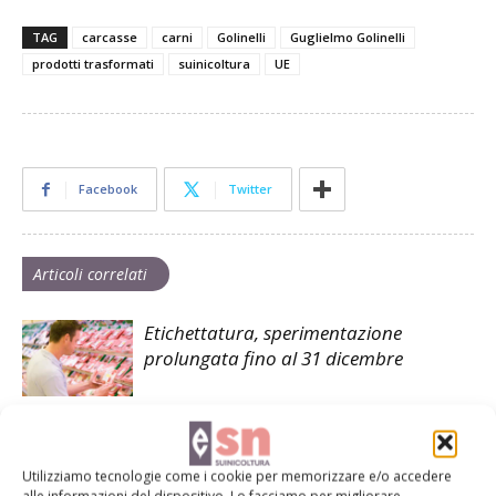
TAG
carcasse
carni
Golinelli
Guglielmo Golinelli
prodotti trasformati
suinicoltura
UE
Facebook
Twitter
Articoli correlati
Etichettatura, sperimentazione
prolungata fino al 31 dicembre
Peste suina africana, dalla prevenzione
alla gestione
Utilizziamo tecnologie come i cookie per memorizzare e/o accedere