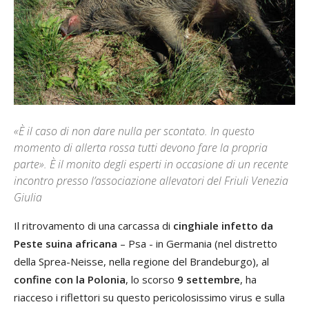
«È il caso di non dare nulla per scontato. In questo
momento di allerta rossa tutti devono fare la propria
parte». È il monito degli esperti in occasione di un recente
incontro presso l’associazione allevatori del Friuli Venezia
Giulia
Il ritrovamento di una carcassa di
cinghiale infetto da
Peste suina africana
– Psa - in Germania (nel distretto
della Sprea-Neisse, nella regione del Brandeburgo), al
confine con la Polonia
, lo scorso
9 settembre
, ha
riacceso i riflettori su questo pericolosissimo virus e sulla