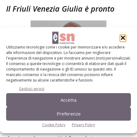
Il Friuli Venezia Giulia è pronto
Utilizziamo tecnologie come i cookie per memorizzare e/o accedere
alle informazioni del dispositivo. Lo facciamo per migliorare
l'esperienza di navigazione e per mostrare annunci (non) personalizzati.
Il consenso a queste tecnologie ci consentirà di elaborare dati quali il
comportamento di navigazione o gli ID univoci su questo sito. Il
mancato consenso o la revoca del consenso possono influire
Manlio Palei
negativamente su alcune caratteristiche e funzioni.
Gestisci servizi
Palei, dal canto suo, ci ha tenuto a risollecitare gli allevatori
a impegnarsi nella corretta organizzazione delle misure di
Accetta
biosicurezza nella gestione dei suini (allevamenti rurali
Preferenze
compresi). Ha poi spiegato come, la Regione Friuli Venezia
Giulia, nel 2019, abbia disposto e realizzato l’abbattimento,
Cookie Policy
Privacy Policy
per motivi sanitari, di 250 femmine di cinghiale, allo scopo