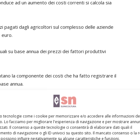
conduce ad un aumento dei costi correnti si calcola sia
zi pagati dagli agricoltori sul complesso delle aziende
i euro.
uali su base annua dei prezzi dei fattori produttivi
ntano la componente dei costi che ha fatto registrare il
base annua.
angimi, esso fa sentire i suoi effetti soprattutto sulle
mo tecnologie come i cookie per memorizzare e/o accedere alle informazioni de
vo. Lo facciamo per migliorare l'esperienza di navigazione e per mostrare annun
che si riflette, per quanto in modo non uniforme, anche
zati. Il consenso a queste tecnologie ci consentirà di elaborare dati quali il
esaminate, sia a livello di Valore aggiunto che di Reddito
ento di navigazione o gli ID univoci su questo sito. Il mancato consenso o la 
possono influire negativamente su alcune caratteristiche e funzioni.