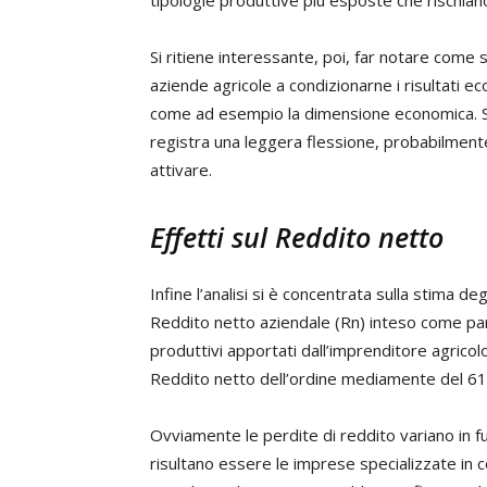
tipologie produttive più esposte che rischian
Si ritiene interessante, poi, far notare come s
aziende agricole a condizionarne i risultati ec
come ad esempio la dimensione economica. S
registra una leggera flessione, probabilmente
attivare.
Effetti sul Reddito netto
Infine l’analisi si è concentrata sulla stima degl
Reddito netto aziendale (Rn) inteso come par
produttivi apportati dall’imprenditore agrico
Reddito netto dell’ordine mediamente del 6
Ovviamente le perdite di reddito variano in f
risultano essere le imprese specializzate in ce