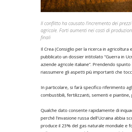
Il conflitto ha causato l’incremento dei prez
agricole. Forti aumenti nei costi di produzion
finali
Il Crea (Consiglio per la ricerca in agricoltur
pubblicato un dossier intitolato “Guerra in Ucrai
aziende agricole italiane”. Prendendo spunt
riassumere gli aspetti più importanti che tocc
In particolare, si farà specifico riferimento ag
combustibili, fertilizzanti, sementi e piantine,
Qualche dato consente rapidamente di inquadr
perché l’invasione russa dell’Ucraina abbia scon
produce il 23% del gas naturale mondiale e f