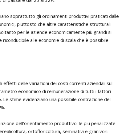
o di passare dal 25 al 32%.
iano soprattutto gli ordinamenti produttivi praticati dalle
onomici, piuttosto che altre caratteristiche strutturali
oltanto per le aziende economicamente più grandi si
 riconducibile alle economie di scala che è possibile
i effetti delle variazioni dei costi correnti aziendali sul
ametro economico di remunerazione di tutti i fattori
lo. Le stime evidenziano una possibile contrazione del
1%.
unzione dell’orientamento produttivo; le più penalizzate
realicoltura, ortofloricoltura, seminativi e granivori.