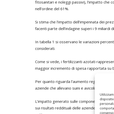
fitosanitari e noleggi passivi), l’impatto che 
nell’ordine del 61%.
Si stima che l’impatto dell’impennata dei prez
facenti parte dell’indagine superi i 9 miliardi d
In tabella 1 si osservano le variazioni percent
considerati.
Come si vede, i fertilizzanti azotati rapprese
maggior incremento di spesa rapportata su 
Per quanto riguarda l’aumento registrato nei m
aziende che allevano suini e avicoli.
Utilizzia
dispositi
L’impatto generato sulle componenti economi
personaliz
sui risultati reddituali delle aziende agricole 
comportam
consenso 