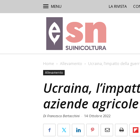
LA RIVISTA
CON
Rivista
di
Suinicoltura
Home
Allevamento
Ucraina, l’impatto della guerr
Allevamento
Ucraina, l’impat
aziende agricole
Di Francesco Bertacchini
-
14 Ottobre 2022