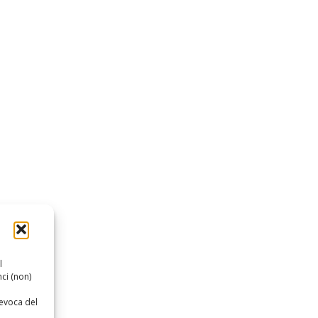
l
ci (non)
revoca del