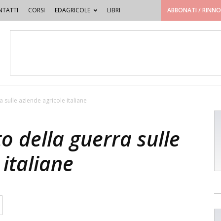
TATTI
CORSI
EDAGRICOLE
LIBRI
ABBONATI / RINN
a sulle aziende agricole italiane
to della guerra sulle
 italiane