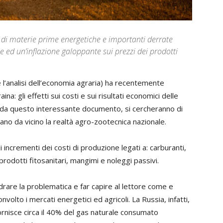
zi di materie prime energetiche e importanti derrate
e ed un’inflazione galoppante sui prezzi dei prodotti
a e l’analisi dell’economia agraria) ha recentemente
na: gli effetti sui costi e sui risultati economici delle
o da questo interessante documento, si cercheranno di
ano da vicino la realtà agro-zootecnica nazionale.
li incrementi dei costi di produzione legati a: carburanti,
 prodotti fitosanitari, mangimi e noleggi passivi.
are la problematica e far capire al lettore come e
volto i mercati energetici ed agricoli. La Russia, infatti,
ornisce circa il 40% del gas naturale consumato