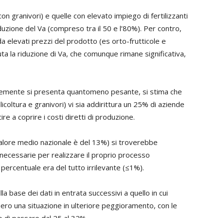
con granivori) e quelle con elevato impiego di fertilizzanti
duzione del Va (compreso tra il 50 e l’80%). Per contro,
da elevati prezzi del prodotto (es orto-frutticole e
uta la riduzione di Va, che comunque rimane significativa,
ntemente si presenta quantomeno pesante, si stima che
licoltura e granivori) vi sia addirittura un 25% di aziende
re a coprire i costi diretti di produzione.
l valore medio nazionale è del 13%) si troverebbe
e necessarie per realizzare il proprio processo
 percentuale era del tutto irrilevante (≤1%).
la base dei dati in entrata successivi a quello in cui
ero una situazione in ulteriore peggioramento, con le