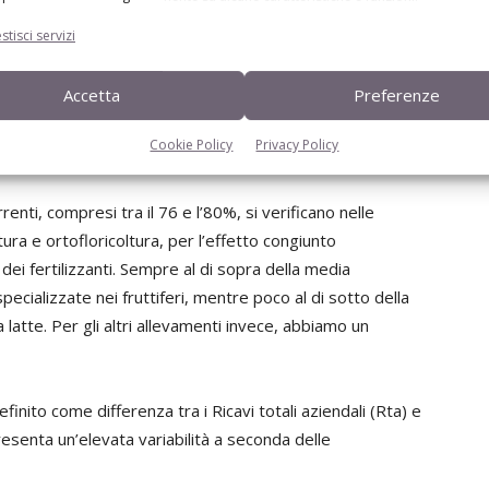
stisci servizi
ici aziendali
Accetta
Preferenze
i registrano diversi effetti degli aumenti dei costi di
Cookie Policy
Privacy Policy
renti, compresi tra il 76 e l’80%, si verificano nelle
tura e ortofloricoltura, per l’effetto congiunto
dei fertilizzanti. Sempre al di sopra della media
specializzate nei fruttiferi, mentre poco al di sotto della
latte. Per gli altri allevamenti invece, abbiamo un
finito come differenza tra i Ricavi totali aziendali (Rta) e
resenta un’elevata variabilità a seconda delle