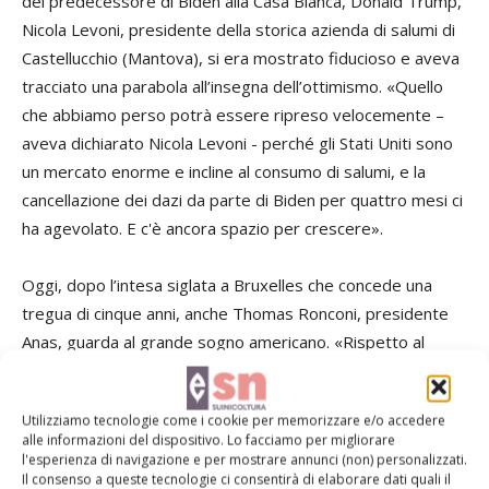
del predecessore di Biden alla Casa Bianca, Donald Trump,
Nicola Levoni, presidente della storica azienda di salumi di
Castellucchio (Mantova), si era mostrato fiducioso e aveva
tracciato una parabola all’insegna dell’ottimismo. «Quello
che abbiamo perso potrà essere ripreso velocemente –
aveva dichiarato Nicola Levoni - perché gli Stati Uniti sono
un mercato enorme e incline al consumo di salumi, e la
cancellazione dei dazi da parte di Biden per quattro mesi ci
ha agevolato. E c'è ancora spazio per crescere».
Oggi, dopo l’intesa siglata a Bruxelles che concede una
tregua di cinque anni, anche Thomas Ronconi, presidente
Anas, guarda al grande sogno americano. «Rispetto al
lattiero caseario e al vino siamo stati il comparto meno
colpito dai dazi aggiuntivi, ma qualche impatto negativo lo
Utilizziamo tecnologie come i cookie per memorizzare e/o accedere
abbiamo avuto anche noi. Con questa nuova fase ritengo
alle informazioni del dispositivo. Lo facciamo per migliorare
che sia i macelli che i prosciuttifici troveranno spazi
l'esperienza di navigazione e per mostrare annunci (non) personalizzati.
Il consenso a queste tecnologie ci consentirà di elaborare dati quali il
interessanti di crescita, visto che alcuni avevano rapporti