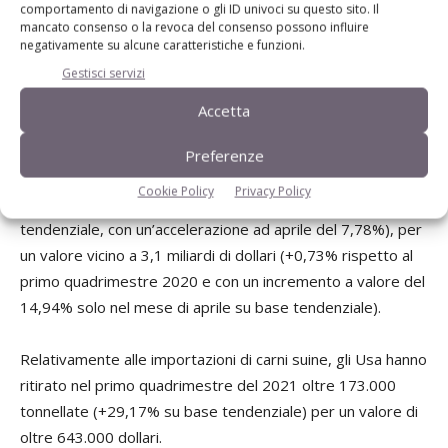
comportamento di navigazione o gli ID univoci su questo sito. Il
consolidati con le grandi catene della distribuzione Usa,
mancato consenso o la revoca del consenso possono influire
come il colosso Walmart».
negativamente su alcune caratteristiche e funzioni.
Gestisci servizi
Con un bilancio di autosufficienza delle carni suine che per
Accetta
gli Stati Uniti è superiore al 128%, secondo le elaborazioni
di Teseo.Clal.it, gli Usa hanno esportato nel 2020 oltre 3,5
Preferenze
milioni di carni suine (+14,71%) e nei primi quattro mesi del
Cookie Policy
Privacy Policy
2021 oltre 1,28 milioni di tonnellate (+2,37% su base
tendenziale, con un’accelerazione ad aprile del 7,78%), per
un valore vicino a 3,1 miliardi di dollari (+0,73% rispetto al
primo quadrimestre 2020 e con un incremento a valore del
14,94% solo nel mese di aprile su base tendenziale).
Relativamente alle importazioni di carni suine, gli Usa hanno
ritirato nel primo quadrimestre del 2021 oltre 173.000
tonnellate (+29,17% su base tendenziale) per un valore di
oltre 643.000 dollari.