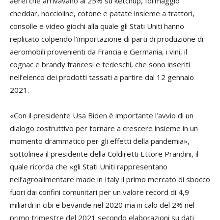
aerei che arrivavano al 25% su ketchup, formaggio
cheddar, noccioline, cotone e patate insieme a trattori,
consolle e video giochi alla quale gli Stati Uniti hanno
replicato colpendo l’importazione di parti di produzione di
aeromobili provenienti da Francia e Germania, i vini, il
cognac e brandy francesi e tedeschi, che sono inseriti
nell’elenco dei prodotti tassati a partire dal 12 gennaio
2021.
«Con il presidente Usa Biden è importante l’avvio di un
dialogo costruttivo per tornare a crescere insieme in un
momento drammatico per gli effetti della pandemia»,
sottolinea il presidente della Coldiretti Ettore Prandini, il
quale ricorda che «gli Stati Uniti rappresentano
nell’agroalimentare made in Italy il primo mercato di sbocco
fuori dai confini comunitari per un valore record di 4,9
miliardi in cibi e bevande nel 2020 ma in calo del 2% nel
primo trimestre del 2021 secondo elaborazioni su dati