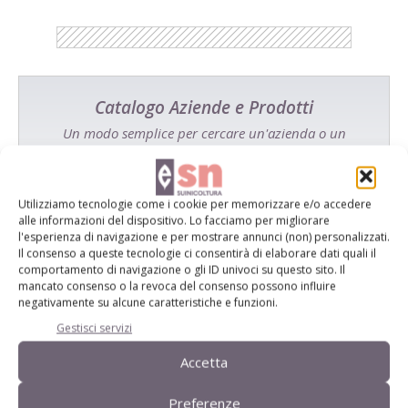
Catalogo Aziende e Prodotti
Un modo semplice per cercare un'azienda o un
prodotto!
Cerca adesso
Utilizziamo tecnologie come i cookie per memorizzare e/o accedere
alle informazioni del dispositivo. Lo facciamo per migliorare
l'esperienza di navigazione e per mostrare annunci (non) personalizzati.
Il consenso a queste tecnologie ci consentirà di elaborare dati quali il
comportamento di navigazione o gli ID univoci su questo sito. Il
mancato consenso o la revoca del consenso possono influire
L'Esperto risponde
negativamente su alcune caratteristiche e funzioni.
I consigli di Terra e Vita agli agricoltori
Gestisci servizi
Accetta
Cerca adesso
Preferenze