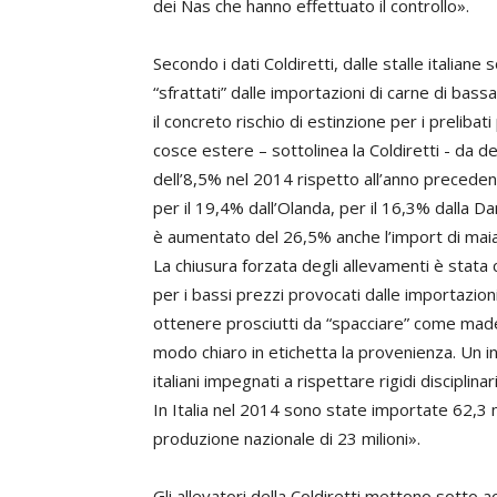
dei Nas che hanno effettuato il controllo».
Secondo i dati Coldiretti, dalle stalle italiane 
“sfrattati” dalle importazioni di carne di bassa 
il concreto rischio di estinzione per i prelibat
cosce estere – sottolinea la Coldiretti - da d
dell’8,5% nel 2014 rispetto all’anno precedent
per il 19,4% dall’Olanda, per il 16,3% dalla D
è aumentato del 26,5% anche l’import di mai
La chiusura forzata degli allevamenti è stata c
per i bassi prezzi provocati dalle importazioni
ottenere prosciutti da “spacciare” come made i
modo chiaro in etichetta la provenienza. Un i
italiani impegnati a rispettare rigidi disciplina
In Italia nel 2014 sono state importate 62,3 mi
produzione nazionale di 23 milioni».
Gli allevatori della Coldiretti mettono sotto ac