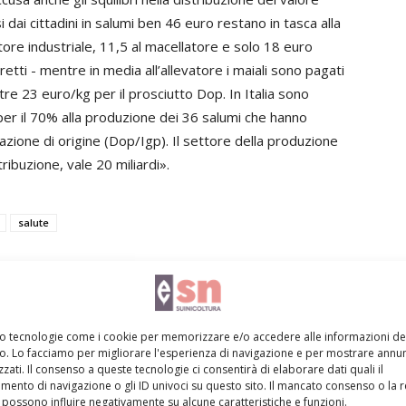
i dai cittadini in salumi ben 46 euro restano in tasca alla
ore industriale, 11,5 al macellatore e solo 18 euro
diretti - mentre in media all’allevatore i maiali sono pagati
tre 23 euro/kg per il prosciutto Dop. In Italia sono
i per il 70% alla produzione dei 36 salumi che hanno
azione di origine (Dop/Igp). Il settore della produzione
stribuzione, vale 20 miliardi».
salute
Linkedin
Pinterest
Email
mo tecnologie come i cookie per memorizzare e/o accedere alle informazioni de
vo. Lo facciamo per migliorare l'esperienza di navigazione e per mostrare annun
zati. Il consenso a queste tecnologie ci consentirà di elaborare dati quali il
ento di navigazione o gli ID univoci su questo sito. Il mancato consenso o la 
possono influire negativamente su alcune caratteristiche e funzioni.