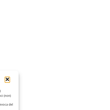
l
ci (non)
revoca del