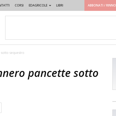
TATTI
CORSI
EDAGRICOLE
LIBRI
ABBONATI / RINN
e sotto sequestro
ennero pancette sotto