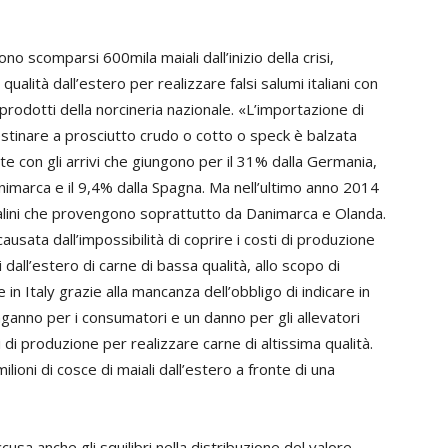
sono scomparsi 600mila maiali dall’inizio della crisi,
qualità dall’estero per realizzare falsi salumi italiani con
i prodotti della norcineria nazionale. «L’importazione di
estinare a prosciutto crudo o cotto o speck è balzata
e con gli arrivi che giungono per il 31% dalla Germania,
animarca e il 9,4% dalla Spagna. Ma nell’ultimo anno 2014
alini che provengono soprattutto da Danimarca e Olanda.
ausata dall’impossibilità di coprire i costi di produzione
 dall’estero di carne di bassa qualità, allo scopo di
n Italy grazie alla mancanza dell’obbligo di indicare in
nganno per i consumatori e un danno per gli allevatori
ri di produzione per realizzare carne di altissima qualità.
lioni di cosce di maiali dall’estero a fronte di una
cusa anche gli squilibri nella distribuzione del valore