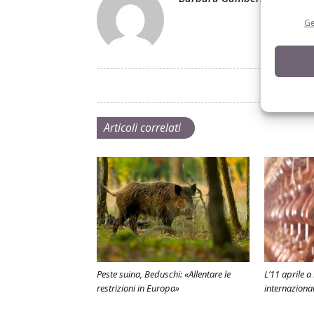
Ge
Articoli correlati
Peste suina, Beduschi: «Allentare le
L’11 aprile 
restrizioni in Europa»
internaziona