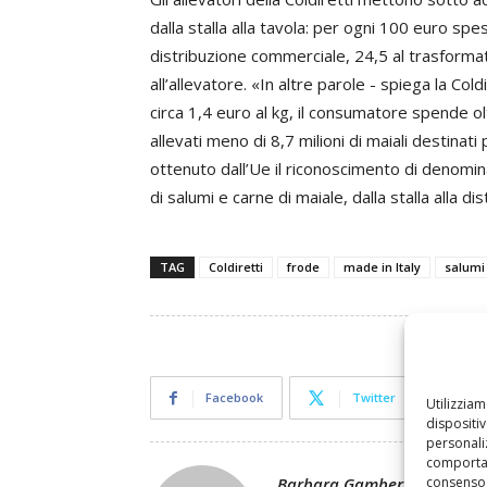
dalla stalla alla tavola: per ogni 100 euro spes
distribuzione commerciale, 24,5 al trasformat
all’allevatore. «In altre parole - spiega la Col
circa 1,4 euro al kg, il consumatore spende ol
allevati meno di 8,7 milioni di maiali destinat
ottenuto dall’Ue il riconoscimento di denomin
di salumi e carne di maiale, dalla stalla alla di
TAG
Coldiretti
frode
made in Italy
salumi
Facebook
Twitter
Utilizzia
dispositi
personaliz
comportam
consenso 
Barbara Gamberini