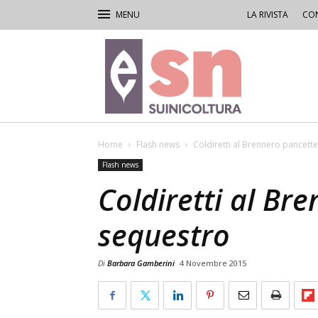
LA RIVISTA
CON
Rivista
di
Suinicoltura
Home
Flash news
Coldiretti al Brennero pancett
Flash news
Coldiretti al Br
sequestro
Di
Barbara Gamberini
4 Novembre 2015