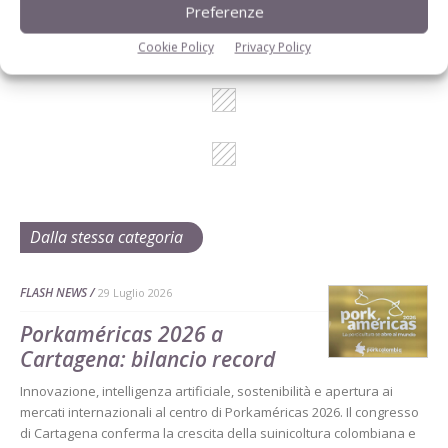
Cerca adesso
Preferenze
Cookie Policy
Privacy Policy
Dalla stessa categoria
FLASH NEWS
29 Luglio 2026
Porkaméricas 2026 a
Cartagena: bilancio record
Innovazione, intelligenza artificiale, sostenibilità e apertura ai
mercati internazionali al centro di Porkaméricas 2026. Il congresso
di Cartagena conferma la crescita della suinicoltura colombiana e