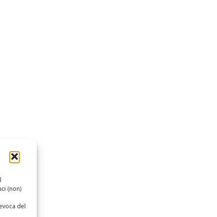
l
ci (non)
revoca del