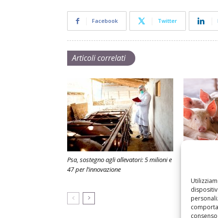
Facebook
Twitter
Articoli correlati
Psa, sostegno agli allevatori: 5 milioni e
Psa: aiuti con
47 per l’innovazione
suinicoli
Utilizzia
dispositi
personaliz
comportam
consenso 