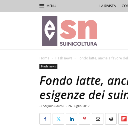
LA RIVISTA
CON
Rivista
di
Suinicoltura
Home
Flash news
Fondo latte, anche a favore del
Flash news
Fondo latte, anc
esigenze dei suin
Di Stefano Boccoli
-
26 Luglio 2017