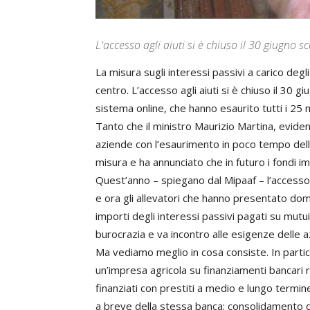
L'accesso agli aiuti si è chiuso il 30 giugno s
La misura sugli interessi passivi a carico degli
centro. L’accesso agli aiuti si è chiuso il 3
sistema online, che hanno esaurito tutti i 25 
Tanto che il ministro Maurizio Martina, evid
aziende con l’esaurimento in poco tempo dell
misura e ha annunciato che in futuro i fondi i
Quest’anno – spiegano dal Mipaaf – l’accesso 
e ora gli allevatori che hanno presentato dom
importi degli interessi passivi pagati su mutui l
burocrazia e va incontro alle esigenze delle a
Ma vediamo meglio in cosa consiste. In partic
un’impresa agricola su finanziamenti bancari ri
finanziati con prestiti a medio e lungo termi
a breve della stessa banca; consolidamento di