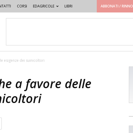
TATTI
CORSI
EDAGRICOLE
LIBRI
ABBONATI / RINN
le esigenze dei suinicoltori
he a favore delle
icoltori