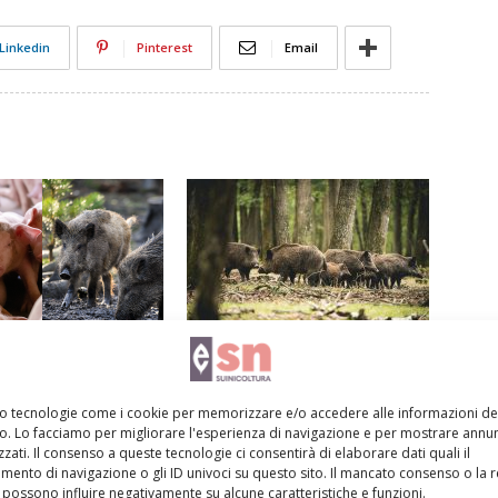
Linkedin
Pinterest
Email
creti per gli allevatori
Filippini, Psa: «Vorremmo negoziare
con Bruxelles la riapertura di zone
soggette a restrizione»
mo tecnologie come i cookie per memorizzare e/o accedere alle informazioni de
vo. Lo facciamo per migliorare l'esperienza di navigazione e per mostrare annun
zati. Il consenso a queste tecnologie ci consentirà di elaborare dati quali il
ento di navigazione o gli ID univoci su questo sito. Il mancato consenso o la 
possono influire negativamente su alcune caratteristiche e funzioni.