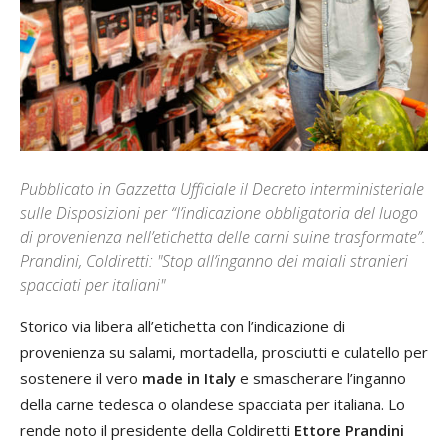
Pubblicato in Gazzetta Ufficiale il Decreto interministeriale
sulle Disposizioni per “l’indicazione obbligatoria del luogo
di provenienza nell’etichetta delle carni suine trasformate”.
Prandini, Coldiretti: "Stop all’inganno dei maiali stranieri
spacciati per italiani"
Storico via libera all’etichetta con l’indicazione di
provenienza su salami, mortadella, prosciutti e culatello per
sostenere il vero
made in Italy
e smascherare l’inganno
della carne tedesca o olandese spacciata per italiana. Lo
rende noto il presidente della Coldiretti
Ettore Prandini