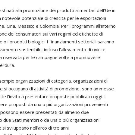
estinati alla promozione dei prodotti alimentari dell’Ue in
 un notevole potenziale di crescita per le esportazioni
e, Cina, Messico e Colombia. Per i programmi all’interno
ione dei consumatori sui vari regimi ed etichette di
 o i prodotti biologici. I finanziamenti settoriali saranno
amento sostenibile, incluso l’allevamento di ovini e
tata riservata per le campagne volte a promuovere
verdura.
mpio organizzazioni di categoria, organizzazioni di
he si occupano di attività di promozione, sono ammesse
e l’invito a presentare proposte pubblicato oggi. I
re proposti da una o più organizzazioni provenienti
i” possono essere presentati da almeno due
o due Stati membri o da una o più organizzazioni
i sviluppano nell’arco di tre anni.