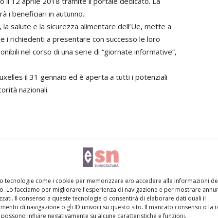
l 12 aprile 2018 tramite il portale dedicato. La
 i beneficiari in autunno.
 la salute e la sicurezza alimentare dell’Ue, mette a
e i richiedenti a presentare con successo le loro
ibili nel corso di una serie di “giornate informative”,
xelles il 31 gennaio ed è aperta a tutti i potenziali
torità nazionali.
Linkedin
Pinterest
Email
mo tecnologie come i cookie per memorizzare e/o accedere alle informazioni de
vo. Lo facciamo per migliorare l'esperienza di navigazione e per mostrare annun
zati. Il consenso a queste tecnologie ci consentirà di elaborare dati quali il
ento di navigazione o gli ID univoci su questo sito. Il mancato consenso o la 
possono influire negativamente su alcune caratteristiche e funzioni.