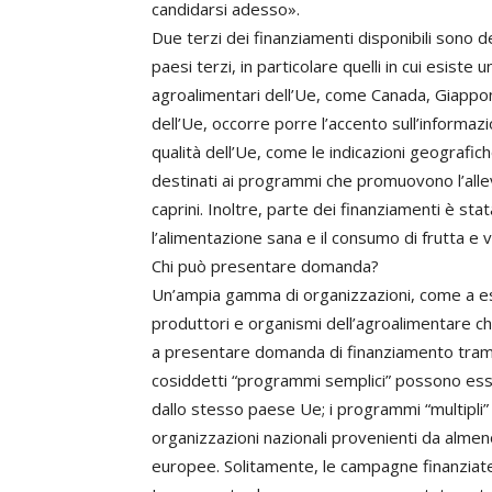
candidarsi adesso».
Due terzi dei finanziamenti disponibili sono d
paesi terzi, in particolare quelli in cui esiste
agroalimentari dell’Ue, come Canada, Giappon
dell’Ue, occorre porre l’accento sull’informaz
qualità dell’Ue, come le indicazioni geografiche
destinati ai programmi che promuovono l’allev
caprini. Inoltre, parte dei finanziamenti è s
l’alimentazione sana e il consumo di frutta e 
Chi può presentare domanda?
Un’ampia gamma di organizzazioni, come a ese
produttori e organismi dell’agroalimentare c
a presentare domanda di finanziamento tramit
cosiddetti “programmi semplici” possono esse
dallo stesso paese Ue; i programmi “multipl
organizzazioni nazionali provenienti da almen
europee. Solitamente, le campagne finanziate s