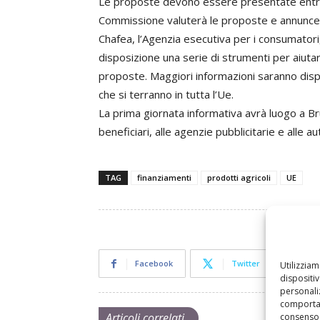
Le proposte devono essere presentate entro i
Commissione valuterà le proposte e annuncerà
Chafea, l’Agenzia esecutiva per i consumatori,
disposizione una serie di strumenti per aiutar
proposte. Maggiori informazioni saranno dispon
che si terranno in tutta l’Ue.
La prima giornata informativa avrà luogo a Bru
beneficiari, alle agenzie pubblicitarie e alle au
TAG
finanziamenti
prodotti agricoli
UE
Facebook
Twitter
Utilizzia
dispositi
personaliz
comportam
Articoli correlati
consenso 