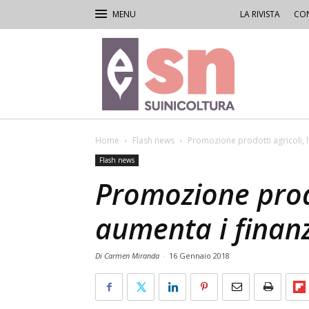
LA RIVISTA
CON
Rivista
di
Suinicoltura
Home
Flash news
Promozione prodotti agricoli, 
Flash news
Promozione prodo
aumenta i finan
Di Carmen Miranda
-
16 Gennaio 2018