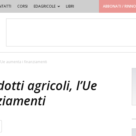
TATTI
CORSI
EDAGRICOLE
LIBRI
ABBONATI / RINN
l’Ue aumenta i finanziamenti
tti agricoli, l’Ue
ziamenti