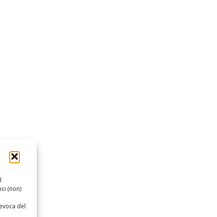
l
ci (non)
revoca del