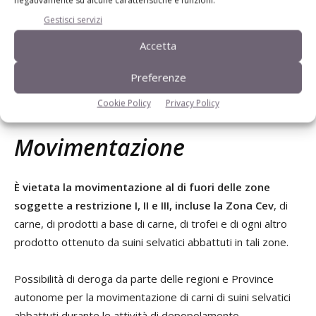
incaricate, forze armate e la polizia provinciale, nonché
Gestisci servizi
operatori abilitati al controllo faunistico, residenti questi
ultimi nelle rispettive zone soggette a restrizione e altre
Accetta
figure appositamente individuate e autorizzate dal
Preferenze
Commissario straordinario alla Psa senza ulteriori obblighi
formativi.
Cookie Policy
Privacy Policy
Movimentazione
È vietata la movimentazione al di fuori delle zone
soggette a restrizione I, II e III, incluse la Zona Cev
, di
carne, di prodotti a base di carne, di trofei e di ogni altro
prodotto ottenuto da suini selvatici abbattuti in tali zone.
Possibilità di deroga da parte delle regioni e Province
autonome per la movimentazione di carni di suini selvatici
abbattuti durante le attività di depopolamento,