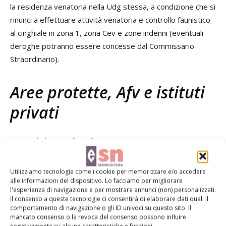
la residenza venatoria nella Udg stessa, a condizione che si
rinunci a effettuare attività venatoria e controllo faunistico
al cinghiale in zona 1, zona Cev e zone indenni (eventuali
deroghe potranno essere concesse dal Commissario
Straordinario).
Aree protette, Afv e istituti
privati
L’attività di controllo nelle zone soggette a restrizione
deve essere attuata anche nelle aree protette di ogni tipo,
nelle Afv e negli istituti privati. In caso di inadempienza il
Utilizziamo tecnologie come i cookie per memorizzare e/o accedere
Commissario straordinario provvede all’adozione in via
alle informazioni del dispositivo. Lo facciamo per migliorare
l'esperienza di navigazione e per mostrare annunci (non) personalizzati.
sostitutiva dei provvedimenti di autorizzazione degli
Il consenso a queste tecnologie ci consentirà di elaborare dati quali il
interventi di controllo e di
depopolamento del cinghiale
comportamento di navigazione o gli ID univoci su questo sito. Il
mancato consenso o la revoca del consenso possono influire
selvatico
utilizzando ditte specializzate appositamente
negativamente su alcune caratteristiche e funzioni.