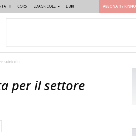
TATTI
CORSI
EDAGRICOLE
LIBRI
ABBONATI / RINN
ore suinicolo
ta per il settore