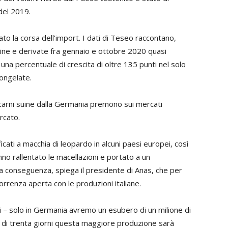
del 2019.
to la corsa dell’import. I dati di Teseo raccontano,
suine e derivate fra gennaio e ottobre 2020 quasi
na percentuale di crescita di oltre 135 punti nel solo
ongelate.
i carni suine dalla Germania premono sui mercati
rcato.
ficati a macchia di leopardo in alcuni paesi europei, così
nno rallentato le macellazioni e portato a un
a conseguenza, spiega il presidente di Anas, che per
renza aperta con le produzioni italiane.
i – solo in Germania avremo un esubero di un milione di
 di trenta giorni questa maggiore produzione sarà