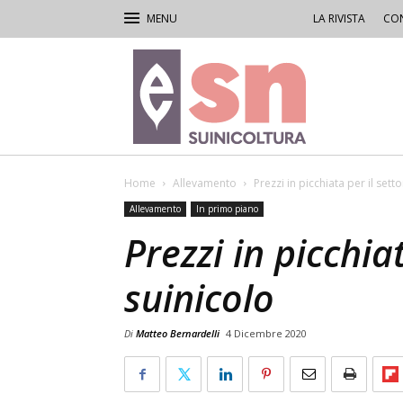
LA RIVISTA
CON
Rivista
di
Suinicoltura
Home
Allevamento
Prezzi in picchiata per il sett
Allevamento
In primo piano
Prezzi in picchia
suinicolo
Di
Matteo Bernardelli
4 Dicembre 2020