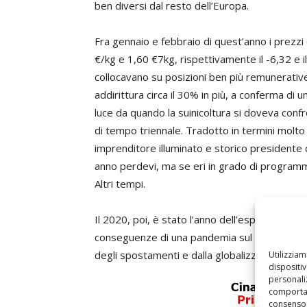
ben diversi dal resto dell’Europa.
Fra gennaio e febbraio di quest’anno i prezzi
€/kg e 1,60 €7kg, rispettivamente il -6,32 e il
collocavano su posizioni ben più remunerative
addirittura circa il 30% in più, a conferma di
luce da quando la suinicoltura si doveva confr
di tempo triennale. Tradotto in termini molto 
imprenditore illuminato e storico presidente 
anno perdevi, ma se eri in grado di programmar
Altri tempi.
Il 2020, poi, è stato l’anno dell’esplosione d
conseguenze di una pandemia sul piano demog
degli spostamenti e dalla globalizzazione.
Utilizzia
dispositi
personaliz
comportam
consenso 