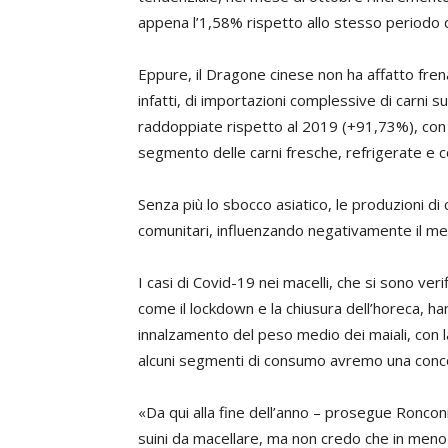
appena l’1,58% rispetto allo stesso periodo 
Eppure, il Dragone cinese non ha affatto frena
infatti, di importazioni complessive di carni 
raddoppiate rispetto al 2019 (+91,73%), con u
segmento delle carni fresche, refrigerate e c
Senza più lo sbocco asiatico, le produzioni d
comunitari, influenzando negativamente il me
I casi di Covid-19 nei macelli, che si sono veri
come il lockdown e la chiusura dell’horeca, ha
innalzamento del peso medio dei maiali, con l
alcuni segmenti di consumo avremo una concor
«Da qui alla fine dell’anno – prosegue Roncon
suini da macellare, ma non credo che in meno