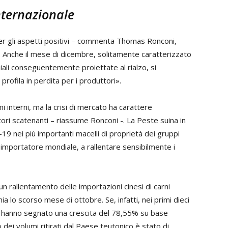
 internazionale
er gli aspetti positivi – commenta Thomas Ronconi,
-. Anche il mese di dicembre, solitamente caratterizzato
ali conseguentemente proiettate al rialzo, si
 profila in perdita per i produttori».
 interni, ma la crisi di mercato ha carattere
ttori scatenanti – riassume Ronconi -. La Peste suina in
-19 nei più importanti macelli di proprietà dei gruppi
e importatore mondiale, a rallentare sensibilmente i
un rallentamento delle importazioni cinesi di carni
a lo scorso mese di ottobre. Se, infatti, nei primi dieci
a hanno segnato una crescita del 78,55% su base
dei volumi ritirati dal Paese teutonico è stato di