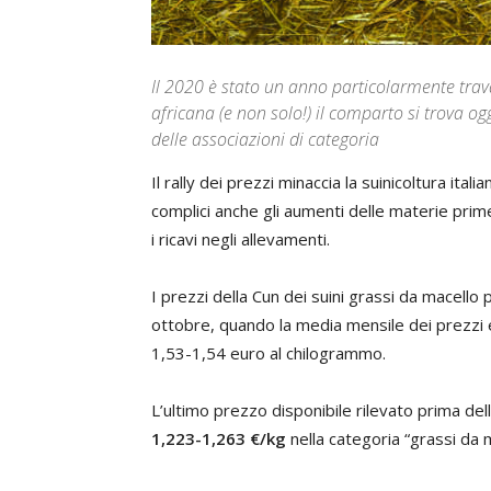
Il 2020 è stato un anno particolarmente travag
africana (e non solo!) il comparto si trova oggi 
delle associazioni di categoria
Il rally dei prezzi minaccia la suinicoltura ital
complici anche gli aumenti delle materie prime 
i ricavi negli allevamenti.
I prezzi della Cun dei suini grassi da macello 
ottobre, quando la media mensile dei prezzi era
1,53-1,54 euro al chilogrammo.
L’ultimo prezzo disponibile rilevato prima dell
1,223-1,263 €/kg
nella categoria “grassi da ma