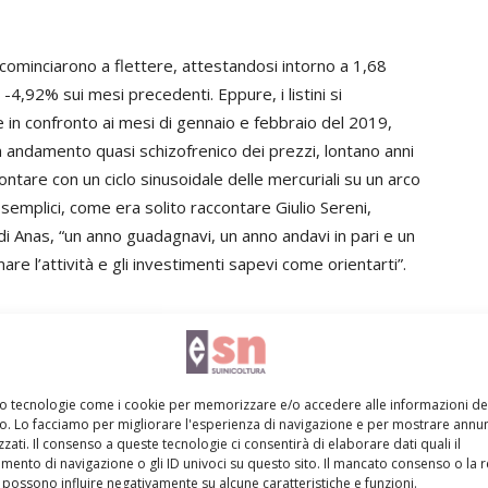
 cominciarono a flettere, attestandosi intorno a 1,68
 -4,92% sui mesi precedenti. Eppure, i listini si
 in confronto ai mesi di gennaio e febbraio del 2019,
 un andamento quasi schizofrenico dei prezzi, lontano anni
ontare con un ciclo sinusoidale delle mercuriali su un arco
semplici, come era solito raccontare Giulio Sereni,
di Anas, “un anno guadagnavi, un anno andavi in pari e un
e l’attività e gli investimenti sapevi come orientarti”.
el Covid-19, acronimo che racchiude in sé tutte le
rafico, sociale, economico, aggravate dalla velocità
mo tecnologie come i cookie per memorizzare e/o accedere alle informazioni de
vo. Lo facciamo per migliorare l'esperienza di navigazione e per mostrare annun
zati. Il consenso a queste tecnologie ci consentirà di elaborare dati quali il
ento di navigazione o gli ID univoci su questo sito. Il mancato consenso o la 
possono influire negativamente su alcune caratteristiche e funzioni.