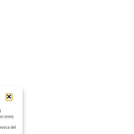
l
ci (non)
revoca del