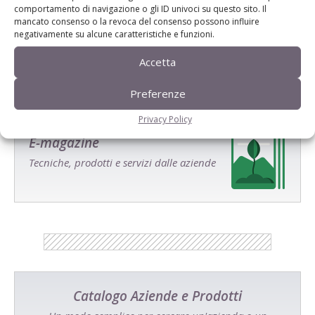
comportamento di navigazione o gli ID univoci su questo sito. Il
Salva il mio nome, email e sito web in questo browser per la
mancato consenso o la revoca del consenso possono influire
prossima volta che commento.
negativamente su alcune caratteristiche e funzioni.
Accetta
Preferenze
Privacy Policy
E-magazine
Tecniche, prodotti e servizi dalle aziende
Catalogo Aziende e Prodotti