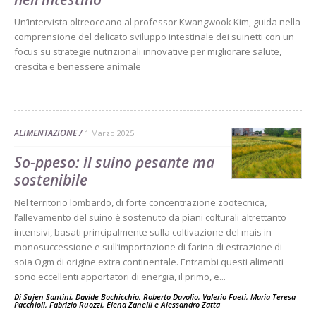
Un’intervista oltreoceano al professor Kwangwook Kim, guida nella
comprensione del delicato sviluppo intestinale dei suinetti con un
focus su strategie nutrizionali innovative per migliorare salute,
crescita e benessere animale
ALIMENTAZIONE
1 Marzo 2025
So-ppeso: il suino pesante ma
sostenibile
Nel territorio lombardo, di forte concentrazione zootecnica,
l’allevamento del suino è sostenuto da piani colturali altrettanto
intensivi, basati principalmente sulla coltivazione del mais in
monosuccessione e sull’importazione di farina di estrazione di
soia Ogm di origine extra continentale. Entrambi questi alimenti
sono eccellenti apportatori di energia, il primo, e...
Di
Sujen Santini
,
Davide Bochicchio
,
Roberto Davolio
,
Valerio Faeti
,
Maria Teresa
Pacchioli
,
Fabrizio Ruozzi
,
Elena Zanelli
e
Alessandro Zatta