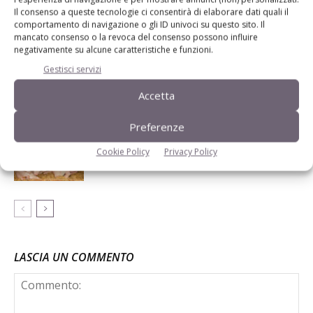
Duroc Italiana, evoluzione per le
Il consenso a queste tecnologie ci consentirà di elaborare dati quali il
produzioni tipiche
comportamento di navigazione o gli ID univoci su questo sito. Il
mancato consenso o la revoca del consenso possono influire
negativamente su alcune caratteristiche e funzioni.
Gestisci servizi
Filippini, Psa: «Vorremmo negoziare
con Bruxelles la riapertura di zone
Accetta
soggette a restrizione»
Preferenze
Direttiva Ied, più burocrazia e meno
Cookie Policy
Privacy Policy
competività per le aziende suinicole
LASCIA UN COMMENTO