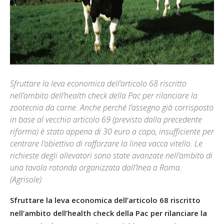
Sfruttare la leva economica dell’articolo 68 riscritto
nell’ambito dell’health check della Pac per rilanciare la
zootecnia da carne. Anche perché l’assegno già corrisposto
in base al vecchio articolo 69 (previsto dalla precedente
riforma) è stato appena di 30 euro a capo, insufficiente per
centrare l’obiettivo di rafforzare la linea vacca vitello. Le
richieste degli allevatori sono state avanzate nell’ambito di
una tavola rotonda organizzata dall’Inea a Roma.
(Agrisole)
Sfruttare la leva economica dell’articolo 68 riscritto
nell’ambito dell’health check della Pac per rilanciare la