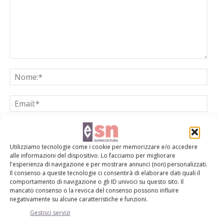
Utilizziamo tecnologie come i cookie per memorizzare e/o accedere
Salva il mio nome, email e sito web in questo browser per la
alle informazioni del dispositivo. Lo facciamo per migliorare
prossima volta che commento.
l'esperienza di navigazione e per mostrare annunci (non) personalizzati.
Il consenso a queste tecnologie ci consentirà di elaborare dati quali il
comportamento di navigazione o gli ID univoci su questo sito. Il
mancato consenso o la revoca del consenso possono influire
negativamente su alcune caratteristiche e funzioni.
Gestisci servizi