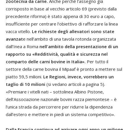
zootecnia da carne.
Anche perché l’assegno già
corrisposto in base al vecchio articolo 69 (previsto dalla
precedente riforma) è stato appena di 30 euro a capo,
insufficiente per centrare l’obiettivo di rafforzare la linea
vacca vitello.
Le richieste degli allevatori sono state
avanzat
e nell’ambito di una tavola rotonda organizzata
dall’Inea a Roma
nell'ambito della presentazione di un
rapporto su «Redditività, qualità e sicurezza nel
comparto delle carni bovine in Italia».
Per tutto il
settore della carne bovina il Mipaaf è pronto a mettere sul
piatto 59,5 milioni.
Le Regioni, invece, vorrebbero un
taglio di 10 milioni
(si vedano articoli a pagina 5).
«Premiare i vitelli nati – sottolinea Albino Pistone,
dell’Associazione nazionale bovini razza piemontese – è
l’unica strada da percorrere per ridurre la dipendenza
dall’estero e mettere in piedi un sistema competitivo».
Dalla Francia continua ad arrivare ogni anno un milione