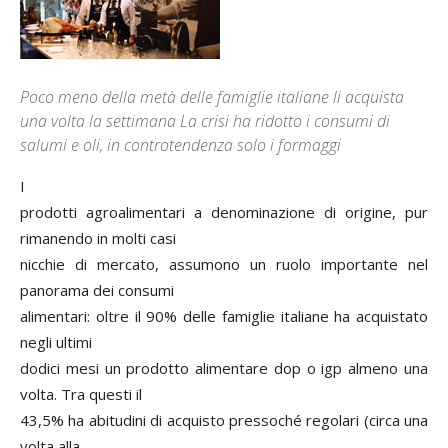
Poco meno della metà delle famiglie italiane li acquista
una volta la settimana La crisi ha ridotto i consumi di
salumi e oli, in controtendenza solo i formaggi
I
prodotti agroalimentari a denominazione di origine, pur
rimanendo in molti casi
nicchie di mercato, assumono un ruolo importante nel
panorama dei consumi
alimentari: oltre il 90% delle famiglie italiane ha acquistato
negli ultimi
dodici mesi un prodotto alimentare dop o igp almeno una
volta. Tra questi il
43,5% ha abitudini di acquisto pressoché regolari (circa una
volta alla