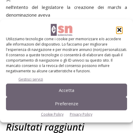
nell’intento del legislatore la creazione dei marchi a
denominazione aveva
differenti obiettivi (aumento della differenziazione dei
prodotti sul mercato,
miglioramento della performance di mercato,
Utilizziamo tecnologie come i cookie per memorizzare e/o accedere
alle informazioni del dispositivo. Lo facciamo per migliorare
rafforzamento della capacità
l'esperienza di navigazione e per mostrare annunci (non) personalizzati.
contrattuale dei piccoli produttori di prodotti tipici,
Il consenso a queste tecnologie ci consentirà di elaborare dati quali il
comportamento di navigazione o gli ID univoci su questo sito. Il
sostegno indiretto allo
mancato consenso o la revoca del consenso possono influire
sviluppo locale del territorio, segnalazione al consumatore
negativamente su alcune caratteristiche e funzioni.
dell’origine del
Gestisci servizi
prodotto e le sue modalità di produzione) non sempre le
Accetta
potenzialità sono state
centrate da tutte le produzioni sia a base di carne che degli
Preferenze
altri comparti.
Cookie Policy
Privacy Policy
Risultati raggiunti