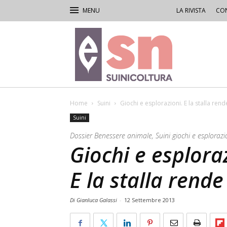
LA RIVISTA
CON
Rivista
di
Suinicoltura
Home
Suini
Giochi e esplorazioni. E la stalla rend
Suini
Dossier Benessere animale, Suini giochi e esplorazi
Giochi e esploraz
E la stalla rende
Di Gianluca Galassi
-
12 Settembre 2013