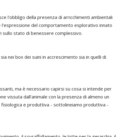
disce l'obbligo della presenza di arricchimenti ambientali
 l'espressione del comportamento esplorativo innato
ivi sullo stato di benessere complessivo.
ia nei box dei suini in accrescimento sia in quelli di
ssanti, ma è necessario capirsi su cosa si intende per
one vissuta dall'animale con la presenza di almeno un
isiologica e produttiva - sottolineiamo produttiva -
ovimento, il sovraffollamento, le lotte per la gerarchia, il