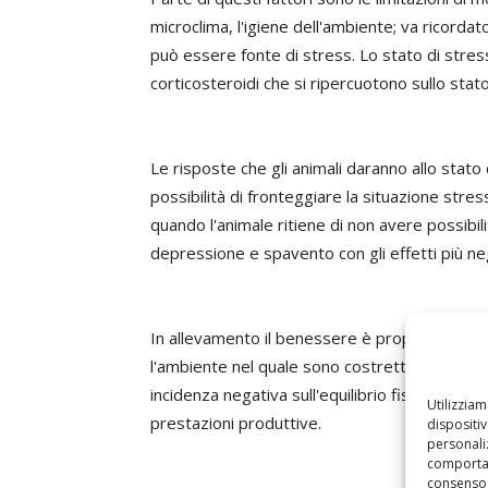
microclima, l'igiene dell'ambiente; va ricordat
può essere fonte di stress. Lo stato di stress
corticosteroidi che si ripercuotono sullo stato
Le risposte che gli animali daranno allo stat
possibilità di fronteggiare la situazione str
quando l'animale ritiene di non avere possibili
depressione e spavento con gli effetti più neg
In allevamento il benessere è proporzionale al
l'ambiente nel quale sono costretti a vivere
incidenza negativa sull'equilibrio fisiologico e
Utilizzia
prestazioni produttive.
dispositi
personaliz
comportam
consenso 