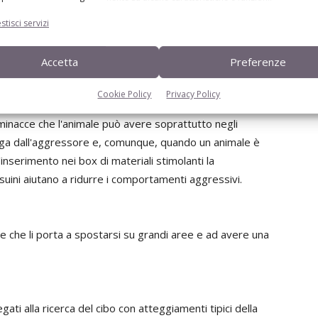
ensivo possono determinare effetti negativi sul
stisci servizi
ocializzazione con impossibilità di vita di gruppo o anche
 porta a squilibri delle dinamiche gerarchiche e questo è
Accetta
Preferenze
Cookie Policy
Privacy Policy
 minacce che l'animale può avere soprattutto negli
 fuga dall'aggressore e, comunque, quando un animale è
L'inserimento nei box di materiali stimolanti la
uini aiutano a ridurre i comportamenti aggressivi.
re che li porta a spostarsi su grandi aree e ad avere una
i alla ricerca del cibo con atteggiamenti tipici della