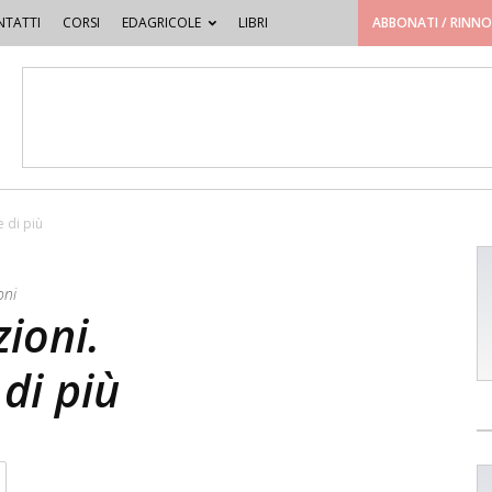
TATTI
CORSI
EDAGRICOLE
LIBRI
ABBONATI / RINN
e di più
oni
ioni.
 di più