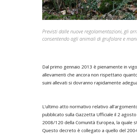
Previsti dalle nuove regolamentazioni, gli arr
consentendo agli animali di grufolare e man
Dal primo gennaio 2013 è pienamente in vigore
allevamenti che ancora non rispettano quanto 
suini allevati si dovranno rapidamente adegu
L'ultimo atto normativo relativo all'argomento 
pubblicato sulla Gazzetta Ufficiale il 2 agosto
2008/120 della Comunità Europea, la quale sta
Questo decreto è collegato a quello del 2004