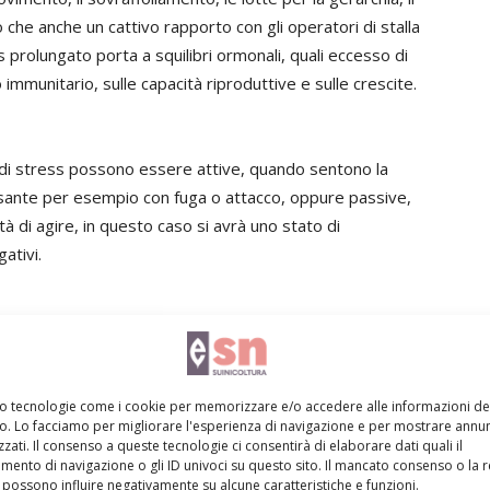
o che anche un cattivo rapporto con gli operatori di stalla
 prolungato porta a squilibri ormonali, quali eccesso di
 immunitario, sulle capacità riproduttive e sulle crescite.
o di stress possono essere attive, quando sentono la
essante per esempio con fuga o attacco, oppure passive,
tà di agire, in questo caso si avrà uno stato di
ativi.
 livello di adattamento che gli animali hanno per
. Se manca questo adattamento vi sarà sofferenza con
 immunologico dell'animale e probabili riduzioni delle
mo tecnologie come i cookie per memorizzare e/o accedere alle informazioni de
vo. Lo facciamo per migliorare l'esperienza di navigazione e per mostrare annun
zati. Il consenso a queste tecnologie ci consentirà di elaborare dati quali il
ento di navigazione o gli ID univoci su questo sito. Il mancato consenso o la 
possono influire negativamente su alcune caratteristiche e funzioni.