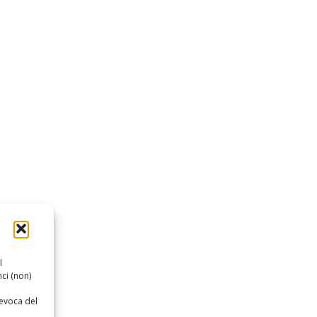
l
ci (non)
revoca del