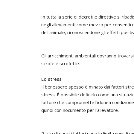
In tutta la serie di decreti e direttive si riba
negli allevamenti come mezzo per consentire
dell'animale, riconoscendone gli effetti posit
Gli arricchimenti ambientali dovranno trovarsi s
scrofe e scrofette.
Lo stress
Il benessere spesso è minato dai fattori stre
stress. È possibile definirlo come una situazi
fattore che compromette l'idonea condizione f
quindi con nocumento per l'allevatore.
Parte di questi fattori sono le limitazioni di m