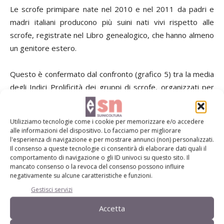
Le scrofe primipare nate nel 2010 e nel 2011 da padri e
madri italiani producono più suini nati vivi rispetto alle
scrofe, registrate nel Libro genealogico, che hanno almeno
un genitore estero.
Questo è confermato dal confronto (grafico 5) tra la media
degli Indici Prolificità dei gruppi di scrofe, organizzati per
origine genetica.
Utilizziamo tecnologie come i cookie per memorizzare e/o accedere
I gruppi genetici sono distinti per anno di nascita delle
alle informazioni del dispositivo. Lo facciamo per migliorare
scrofe (2010; 2011).
l'esperienza di navigazione e per mostrare annunci (non) personalizzati.
Il consenso a queste tecnologie ci consentirà di elaborare dati quali il
comportamento di navigazione o gli ID univoci su questo sito. Il
I gruppi con almeno un genitore straniero sono identificati
mancato consenso o la revoca del consenso possono influire
negativamente su alcune caratteristiche e funzioni.
con la sigla del Paese (FR Francia, IE, Irlanda, ES Spagna), i
Gestisci servizi
gruppi IT sono costituiti da scrofe con padre e madre
italiani.
Accetta