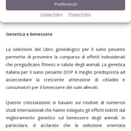
L'Indice prolificità è espresso in unità di deviazione
Preferenze
standard: LW 1=+0,26 suinetti nati vivi/parto; L 1=+0,34
Cookie Policy
Privacy Policy
suinetti nati vivi/parto.
Genetica e benessere
La selezione del Libro genealogico per il suino pesante
permette di prevenire la comparsa di effetti indesiderati
che pregiudicano fitness e salute degli animali. La genetica
italiana per il suino pesante DOP è meglio predisposta ad
assecondare la crescente attenzione di cittadini e
consumatori per il benessere dei suini allevati.
Queste constatazioni si basano sui risultati di numerosi
studi internazionali che hanno indagato gli effetti indotti dal
miglioramento genetico sul benessere degli animali. In
particolare, è acclarato che la selezione orientata