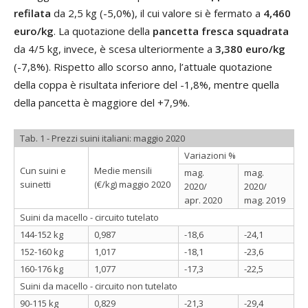
refilata
da 2,5 kg (-5,0%), il cui valore si è fermato a
4,460
euro/kg
. La quotazione della
pancetta fresca squadrata
da 4/5 kg, invece, è scesa ulteriormente a
3,380 euro/kg
(-7,8%). Rispetto allo scorso anno, l’attuale quotazione
della coppa è risultata inferiore del -1,8%, mentre quella
della pancetta è maggiore del +7,9%.
Tab. 1 - Prezzi suini italiani: maggio 2020
Variazioni %
Cun suini e
Medie mensili
mag.
mag.
suinetti
(€/kg) maggio 2020
2020/
2020/
apr. 2020
mag. 2019
Suini da macello - circuito tutelato
144-152 kg
0,987
-18,6
-24,1
152-160 kg
1,017
-18,1
-23,6
160-176 kg
1,077
-17,3
-22,5
Suini da macello - circuito non tutelato
90-115 kg
0,829
-21,3
-29,4