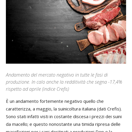
Andamento del mercato negativo in tutte le fasi di
produzione. In calo anche la redditività che segna -17,4%
rispetto ad aprile (indice Crefis)
È un andamento fortemente negativo quello che
caratterizza, a maggio, la suinicoltura italiana (dati Crefis).
Sono stati infatti visti in costante discesa i prezzi dei suini
da macello; e questo nonostante una timida ripresa delle
macellazioni per i capi destinati a produzioni Dop e la