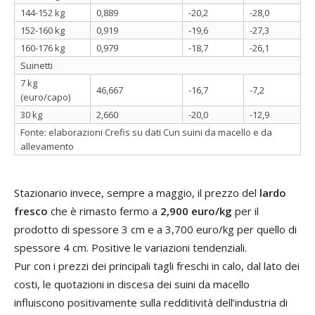
144-152 kg
0,889
-20,2
-28,0
152-160 kg
0,919
-19,6
-27,3
160-176 kg
0,979
-18,7
-26,1
Suinetti
7 kg
46,667
-16,7
-7,2
(euro/capo)
30 kg
2,660
-20,0
-12,9
Fonte: elaborazioni Crefis su dati Cun suini da macello e da
allevamento
Stazionario invece, sempre a maggio, il prezzo del
lardo
fresco
che è rimasto fermo a
2,900 euro/kg
per il
prodotto di spessore 3 cm e a 3,700 euro/kg per quello di
spessore 4 cm. Positive le variazioni tendenziali.
Pur con i prezzi dei principali tagli freschi in calo, dal lato dei
costi, le quotazioni in discesa dei suini da macello
influiscono positivamente sulla redditività dell’industria di