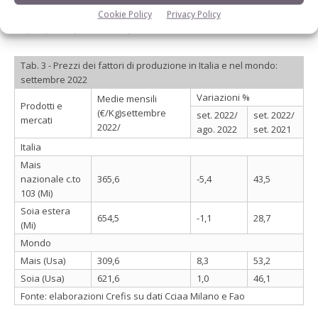
Positive le variazioni tendenziali rispettivamente pari al
Cookie Policy
Privacy Policy
43,6%, al 42,8% e al 30,9%.S.B.
Tab. 3 - Prezzi dei fattori di produzione in Italia e nel mondo:
settembre 2022
Variazioni %
Medie mensili
Prodotti e
(€/Kg)settembre
set. 2022/
set. 2022/
mercati
2022/
ago. 2022
set. 2021
Italia
Mais
nazionale c.to
365,6
-5,4
43,5
103 (Mi)
Soia estera
654,5
-1,1
28,7
(Mi)
Mondo
Mais (Usa)
309,6
8,3
53,2
Soia (Usa)
621,6
1,0
46,1
Fonte: elaborazioni Crefis su dati Cciaa Milano e Fao