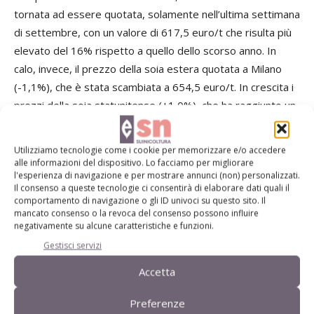
tornata ad essere quotata, solamente nell’ultima settimana
di settembre, con un valore di 617,5 euro/t che risulta più
elevato del 16% rispetto a quello dello scorso anno. In
calo, invece, il prezzo della soia estera quotata a Milano
(-1,1%), che è stata scambiata a 654,5 euro/t. In crescita i
prezzi della soia statunitense (+1,0%), che ha raggiunto un
valore di 621,6 euro/t, e di quella brasiliana (+1,2%), che si
è fermata ad un valore di 586,6 euro/t. Le variazioni
Utilizziamo tecnologie come i cookie per memorizzare e/o accedere
tendenziali restano tutte positive, con valori dal 16% al
alle informazioni del dispositivo. Lo facciamo per migliorare
l'esperienza di navigazione e per mostrare annunci (non) personalizzati.
46%.
Il consenso a queste tecnologie ci consentirà di elaborare dati quali il
comportamento di navigazione o gli ID univoci su questo sito. Il
mancato consenso o la revoca del consenso possono influire
A settembre sul mercato nazionale, il prezzo dell’orzo
negativamente su alcune caratteristiche e funzioni.
nazionale pesante scambiato a Milano è stato pari a 337,5
Gestisci servizi
euro/t, in aumento dell’1,1% rispetto al mese precedente,
mentre il prezzo del prodotto di provenienza comunitaria è
Accetta
salito a 349,9 euro/t (+0,6%). In aumento anche il dato
Preferenze
dell’orzo francese (+3,7%), che ha raggiunto i 305,8 euro/t.