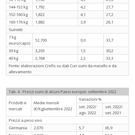
144-152 kg
1,792
4,2
27,7
152-160 kg
1,822
4,1
27,2
160-176 kg
1,882
3,9
26,1
Suinetti
7 kg
52,700
0,0
33,7
(euro/capo)
30 kg
3,203
1,5
30,2
40 kg
2,768
2,2
33,3
Fonte: elaborazioni Crefis su dati Cun suini da macello e da
allevamento
Tab. 4 - Prezzi suini di alcuni Paesi europei: settembre 2022
Variazioni %
Prodotti e
Medie mensili
set. 2022/
set. 2022/
mercati
(€/Kg)settembre 2022
ago. 2022
set. 2021
Prezzi a peso vivo
Germania
2,070
5,7
65,9