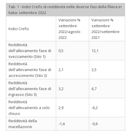
Tab. 1 - Indici Crefis di redditività nelle diverse fasi della filiera in
Italia: settembre 2022
Variazioni %
Variazioni %
settembre
settembre
Indici Crefis
2022/agosto
2022/settembre
2022
2021
Redditività
dell'allevamento fase di
0,5
12,1
svezzamento (Sito 1)
Redditività
dell'allevamento fase di
2,1
2,5
accrescimento (Sito 2)
Redditività
dell'allevamento fase di
3,2
6,7
ingrasso (Sito 3)
Redditività
dell'allevamento a ciclo
2,9
-6,2
chiuso
Redditività della
-1,4
-0,6
macellazione