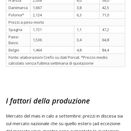
Francia
2,038
4,0
56,0
Danimarca
1,667
3,8
42,5
Polonia*
2,124
6,3
71,0
Prezzi a peso morto
Spagna
1,721
1,1
47,2
Paesi
1,536
3,4
64,8
Bassi
Belgio
1,464
4,8
84,4
Fonte: elaborazioni Crefis su dati Porcat. *Prezzo medio
calcolato senza l’ultima settimana di quotazione
I fattori della produzione
Mercato del mais in calo a settembre: prezzi in discesa sia
sul mercato nazionale che su quello estero (ad eccezione