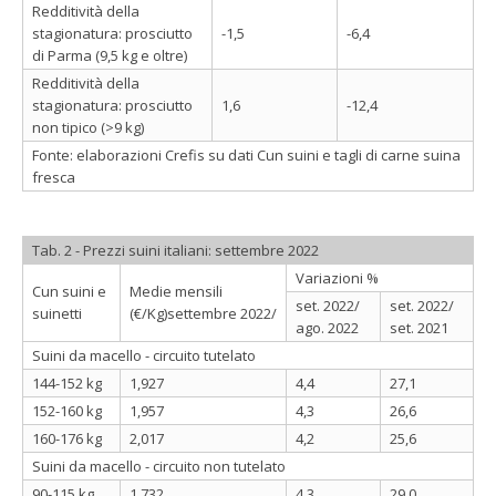
Redditività della
stagionatura: prosciutto
-1,5
-6,4
di Parma (9,5 kg e oltre)
Redditività della
stagionatura: prosciutto
1,6
-12,4
non tipico (>9 kg)
Fonte: elaborazioni Crefis su dati Cun suini e tagli di carne suina
fresca
Tab. 2 - Prezzi suini italiani: settembre 2022
Variazioni %
Cun suini e
Medie mensili
set. 2022/
set. 2022/
suinetti
(€/Kg)settembre 2022/
ago. 2022
set. 2021
Suini da macello - circuito tutelato
144-152 kg
1,927
4,4
27,1
152-160 kg
1,957
4,3
26,6
160-176 kg
2,017
4,2
25,6
Suini da macello - circuito non tutelato
90-115 kg
1,732
4,3
29,0