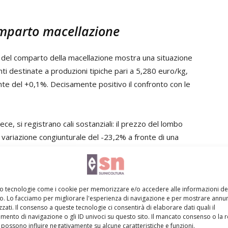
comparto macellazione
del comparto della macellazione mostra una situazione
nti destinate a produzioni tipiche pari a 5,280 euro/kg,
te del +0,1%. Decisamente positivo il confronto con le
vece, si registrano cali sostanziali: il prezzo del lombo
ariazione congiunturale del -23,2% a fronte di una
mentre il prezzo del lombo taglio Bologna è diminuito,
 3,325 euro/kg. Le variazioni tendenziali restano
+8,1% e +7,3%.
mo tecnologie come i cookie per memorizzare e/o accedere alle informazioni de
vo. Lo facciamo per migliorare l'esperienza di navigazione e per mostrare annun
 da 2,5 kg è sceso del -0,4% rispetto ad aprile,
zati. Il consenso a queste tecnologie ci consentirà di elaborare dati quali il
o congiunturale ha interessato la quotazione della
ento di navigazione o gli ID univoci su questo sito. Il mancato consenso o la 
possono influire negativamente su alcune caratteristiche e funzioni.