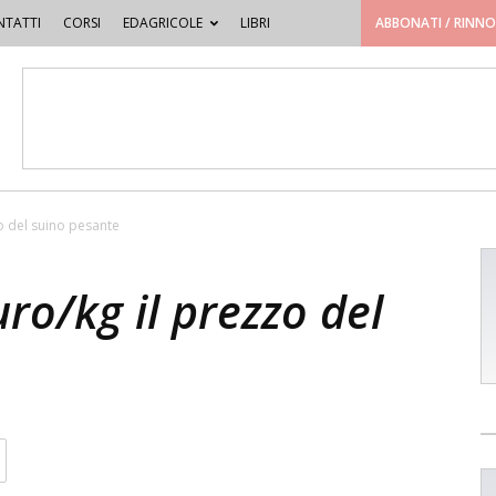
TATTI
CORSI
EDAGRICOLE
LIBRI
ABBONATI / RINN
o del suino pesante
ro/kg il prezzo del