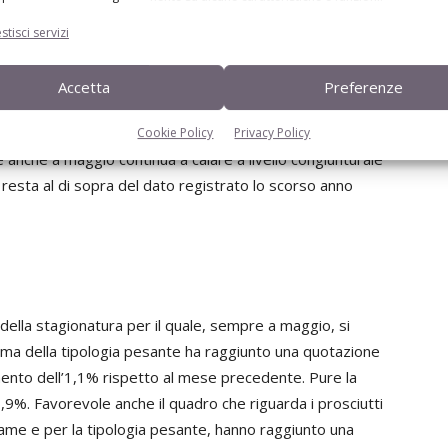
, scambiata a 3,288 euro/kg. Rispetto allo scorso anno,
superiore del +26,1%, mentre quello della pancetta
stisci servizi
 quotazioni del lardo fresco, che si confermano su valori di
m e di 4,200 per quello di spessore 4 cm. Positive le
Accetta
Preferenze
Cookie Policy
Privacy Policy
 anche a maggio continua a calare a livello congiunturale
e resta al di sopra del dato registrato lo scorso anno
ella stagionatura per il quale, sempre a maggio, si
Parma della tipologia pesante ha raggiunto una quotazione
ento dell’1,1% rispetto al mese precedente. Pure la
,9%. Favorevole anche il quadro che riguarda i prosciutti
ame e per la tipologia pesante, hanno raggiunto una