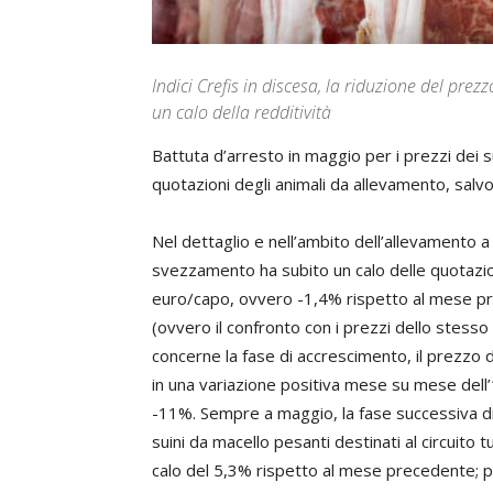
Indici Crefis in discesa, la riduzione del pre
un calo della redditività
Battuta d’arresto in maggio per i prezzi dei 
quotazioni degli animali da allevamento, salvo 
Nel dettaglio e nell’ambito dell’allevamento a 
svezzamento ha subito un calo delle quotazio
euro/capo, ovvero -1,4% rispetto al mese p
(ovvero il confronto con i prezzi dello stesso
concerne la fase di accrescimento, il prezzo d
in una variazione positiva mese su mese dell’1
-11%. Sempre a maggio, la fase successiva di
suini da macello pesanti destinati al circuito
calo del 5,3% rispetto al mese precedente; p