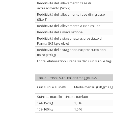
Redditività dell'allevamento fase di
accrescimento (Sito 2)
Redditività dell'allevamento fase di ingrasso
(Sito 3)
Redditività dell'allevamento a ciclo chiuso
Redditività della macellazione
Redditività della stagionatura: prosciutto di
Parma (9,5 kg e oltre)
Redditività della stagionatura: prosciutto non
tipico (>9 kg)
Fonte: elaborazioni Crefis su dati Cun suini e tagl
Tab. 2 - Prezzi suini italiani: maggio 2022
Cun suini e suinetti
Medie mensili (€/Kg)magg
Suini da macello - circuito tutelato
144-152 kg
1,516
152-160 kg
1,546