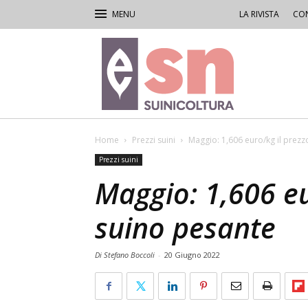
LA RIVISTA
CON
Rivista
di
Suinicoltura
Home
Prezzi suini
Maggio: 1,606 euro/kg il prezz
Prezzi suini
Maggio: 1,606 eu
suino pesante
Di Stefano Boccoli
-
20 Giugno 2022