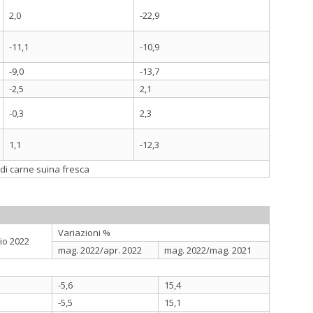
2,0
-22,9
-11,1
-10,9
-9,0
-13,7
-2,5
2,1
-0,3
2,3
1,1
-12,3
i di carne suina fresca
Variazioni %
io 2022
mag. 2022/apr. 2022
mag. 2022/mag. 2021
-5,6
15,4
-5,5
15,1