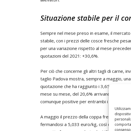
Situazione stabile per il 
Sempre nel mese preso in esame, il mercato 
stabile, con i prezzi delle cosce fresche pesa
per una variazione rispetto al mese preceden
quotazioni del 2021: +30,6%.
Per ciò che concerne gli altri tagli di carne, in
taglio Padova mostra, sempre a maggio, una v
quotazione che ha raggiunto i 3,650 euro/kg; 
mese su mese, del 20,6% arrivando a quotare
comunque positive per entrambi i prodotti: 
Utilizzia
dispositi
A maggio il prezzo della coppa fresca refilata
personaliz
fermandosi a 5,033 euro/kg, così come un cal
comportam
consenso 