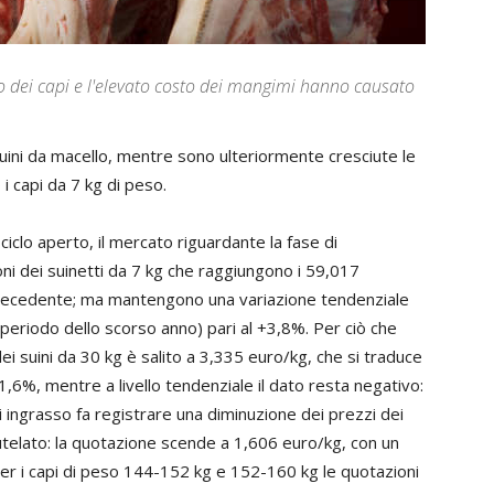
zzo dei capi e l'elevato costo dei mangimi hanno causato
suini da macello, mentre sono ulteriormente cresciute le
i capi da 7 kg di peso.
ciclo aperto, il mercato riguardante la fase di
ni dei suinetti da 7 kg che raggiungono i 59,017
recedente; ma mantengono una variazione tendenziale
 periodo dello scorso anno) pari al +3,8%. Per ciò che
ei suini da 30 kg è salito a 3,335 euro/kg, che si traduce
,6%, mentre a livello tendenziale il dato resta negativo:
 ingrasso fa registrare una diminuzione dei prezzi dei
 tutelato: la quotazione scende a 1,606 euro/kg, con un
er i capi di peso 144-152 kg e 152-160 kg le quotazioni