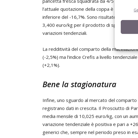
pancetta fresca squadrata da 4/5 kg (-12,5%)
l’attuale quotazione della coppa è risultata 
Ge
inferiore del -16,7%. Sono risultate stabili le
3,400 euro/kg per il prodotto di spessore 3 c
variazioni tendenziali.
La redditività del comparto della macellazione
(-2,5%) ma l’indice Crefis a livello tendenzial
(+2,1%).
Bene la stagionatura
Infine, uno sguardo al mercato del comparto d
registrano dati in crescita. Il Prosciutto di 
media mensile di 10,025 euro/kg, con un aum
variazione tendenziale è positiva e pari a +26
generici che, sempre nel periodo preso in es