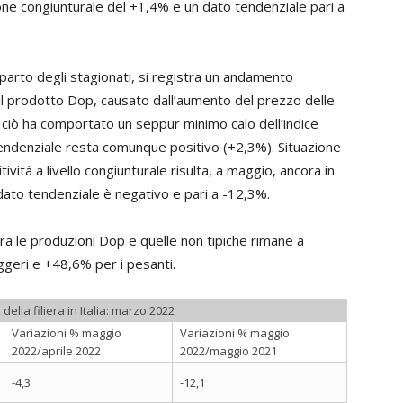
one congiunturale del +1,4% e un dato tendenziale pari a
parto degli stagionati, si registra un andamento
l prodotto Dop, causato dall’aumento del prezzo delle
 ciò ha comportato un seppur minimo calo dell’indice
o tendenziale resta comunque positivo (+2,3%). Situazione
tività a livello congiunturale risulta, a maggio, ancora in
 dato tendenziale è negativo e pari a -12,3%.
à tra le produzioni Dop e quelle non tipiche rimane a
ggeri e +48,6% per i pesanti.
i della filiera in Italia: marzo 2022
Variazioni % maggio
Variazioni % maggio
2022/aprile 2022
2022/maggio 2021
-4,3
-12,1