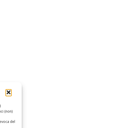
l
ci (non)
revoca del