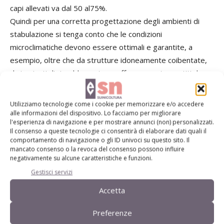
capi allevati va dal 50 al75%.
Quindi per una corretta progettazione degli ambienti di
stabulazione si tenga conto che le condizioni
microclimatiche devono essere ottimali e garantite, a
esempio, oltre che da strutture idoneamente coibentate,
da impianti di riscaldamento o raffrescamento gestiti da
sistemi automatici di ventilazione con regolazione in base
alle condizioni di temperatura e umidità relativa, oppure
Utilizziamo tecnologie come i cookie per memorizzare e/o accedere
garantite da ventilazione naturale con sistemi di controllo di
alle informazioni del dispositivo. Lo facciamo per migliorare
l'esperienza di navigazione e per mostrare annunci (non) personalizzati.
apertura e chiusura finestre con sonde di temperatura.
Il consenso a queste tecnologie ci consentirà di elaborare dati quali il
comportamento di navigazione o gli ID univoci su questo sito. Il
mancato consenso o la revoca del consenso possono influire
Leggi l'articolo completo sulla Rivista di
negativamente su alcune caratteristiche e funzioni.
Suinicoltura n. 11 2020!
Gestisci servizi
Accetta
Preferenze