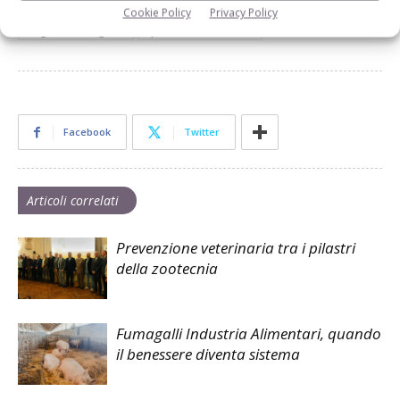
TAG
benessere animale
ClassyFarm
corretta ventilazione
Cookie Policy
Privacy Policy
esigenze biologiche
spazio vitale del suino
Facebook
Twitter
Articoli correlati
Prevenzione veterinaria tra i pilastri
della zootecnia
Fumagalli Industria Alimentari, quando
il benessere diventa sistema