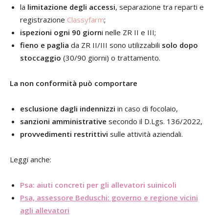
la
limitazione degli accessi
, separazione tra reparti e
registrazione
Classyfarm
;
ispezioni ogni 90 giorn
i nelle ZR II e III;
fieno e paglia
da ZR II/III sono utilizzabili
solo dopo
stoccaggio
(30/90 giorni) o trattamento.
La non conformità può comportare
esclusione dagli indennizzi
in caso di focolaio,
sanzioni amministrative
secondo il D.Lgs. 136/2022,
provvedimenti restrittivi
sulle attività aziendali.
Leggi anche:
Psa: aiuti
concreti
per gli allevatori suinicoli
Psa, assessore Beduschi: governo e regione vicini
agli allevatori