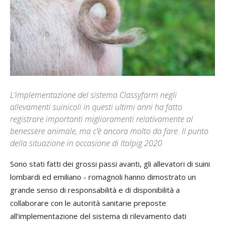
L’implementazione del sistema Classyfarm negli
allevamenti suinicoli in questi ultimi anni ha fatto
registrare importanti miglioramenti relativamente al
benessere animale, ma c’è ancora molto da fare. Il punto
della situazione in occasione di Italpig 2020
Sono stati fatti dei grossi passi avanti, gli allevatori di suini
lombardi ed emiliano - romagnoli hanno dimostrato un
grande senso di responsabilità e di disponibilità a
collaborare con le autorità sanitarie preposte
all’implementazione del sistema di rilevamento dati