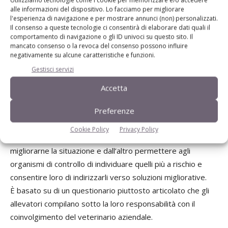
classificare gli allevamenti all’interno di uno schema preciso
alle informazioni del dispositivo. Lo facciamo per migliorare
in grado di evidenziarne le criticità e che deve essere
l'esperienza di navigazione e per mostrare annunci (non) personalizzati.
Il consenso a queste tecnologie ci consentirà di elaborare dati quali il
costruito con l’aiuto dell’allevatore e del veterinario
comportamento di navigazione o gli ID univoci su questo sito. Il
aziendale. L’obiettivo finale è di avere una
mancato consenso o la revoca del consenso possono influire
negativamente su alcune caratteristiche e funzioni.
“categorizzazione “ degli allevamenti in funzione di diverse
Gestisci servizi
caratteristiche che consentano di effettuare una loro
valutazione del rischio in funzione del benessere animale e
Accetta
delle misure di prevenzione sanitarie come la biosicurezza.
Preferenze
Classyfarm riveste una duplice funzione: da un lato
consentire all’allevatore di conoscere con precisione i punti
Cookie Policy
Privacy Policy
critici del suo allevamento su cui poter agire per
migliorarne la situazione e dall’altro permettere agli
organismi di controllo di individuare quelli più a rischio e
consentire loro di indirizzarli verso soluzioni migliorative.
È basato su di un questionario piuttosto articolato che gli
allevatori compilano sotto la loro responsabilità con il
coinvolgimento del veterinario aziendale.