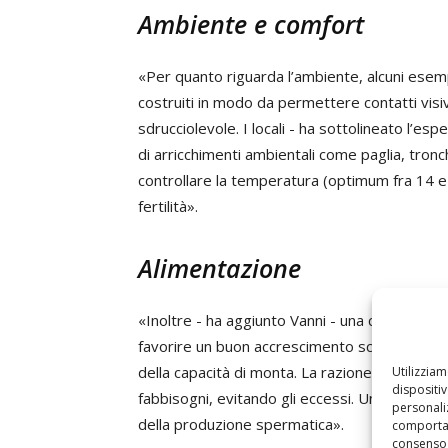
Ambiente e comfort
«Per quanto riguarda l’ambiente, alcuni esemp
costruiti in modo da permettere contatti visivi
sdrucciolevole. I locali - ha sottolineato l’es
di arricchimenti ambientali come paglia, tronc
controllare la temperatura (optimum fra 14 e 
fertilità».
Alimentazione
«Inoltre - ha aggiunto Vanni - una corretta a
favorire un buon accrescimento scheletrico 
della capacità di monta. La razione dovrà ess
Utilizzia
dispositi
fabbisogni, evitando gli eccessi. Un animale g
personaliz
della produzione spermatica».
comportam
consenso 