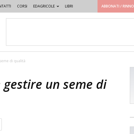
TATTI
CORSI
EDAGRICOLE
LIBRI
ABBONATI / RINN
seme di qualità
 gestire un seme di