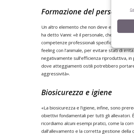
Formazione del personale
Ge
Un altro elemento che non deve essere sottov
ha detto Vanni: «è il personale, che dovrà 
competenze professionali specifiche, saper tra
feeling con l’animale, per evitare stati di irri
negativamente sull’efficienza riproduttiva, in 
dove atteggiamenti ostili potrebbero portare 
aggressività».
Biosicurezza e igiene
«La biosicurezza e l’igiene, infine, sono pre
obiettivi fondamentali per tutti gli allevator
ricordiamo alcuni esempi pratici, come la corr
dall’allevamento e la corretta gestione della 