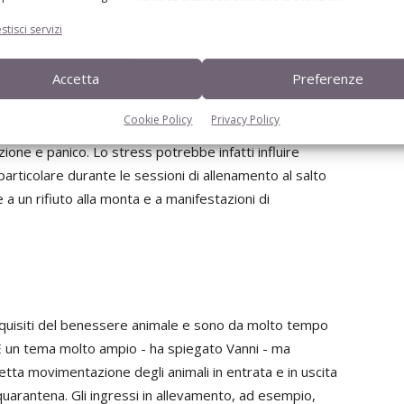
stisci servizi
Accetta
Preferenze
alutato quando si parla di corretta gestione del verro,
essere in numero adeguato, avere conoscenze e
Cookie Policy
Privacy Policy
ttare il verro con calma e tranquillità, instaurando un
tazione e panico. Lo stress potrebbe infatti influire
particolare durante le sessioni di allenamento al salto
a un rifiuto alla monta e a manifestazioni di
requisiti del benessere animale e sono da molto tempo
i. È un tema molto ampio - ha spiegato Vanni - ma
etta movimentazione degli animali in entrata e in uscita
quarantena. Gli ingressi in allevamento, ad esempio,