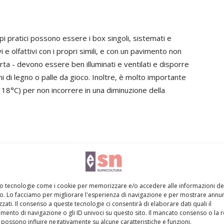
i pratici possono essere i box singoli, sistemati e
 e olfattivi con i propri simili, e con un pavimento non
perta - devono essere ben illuminati e ventilati e disporre
hi di legno o palle da gioco. Inoltre, è molto importante
18°C) per non incorrere in una diminuzione della
limentazione risulta essere un fattore fondamentale per
e muscolare, evitando così debolezza e compromissione
ere di mantenimento finalizzata alla sola copertura dei
mo tecnologie come i cookie per memorizzare e/o accedere alle informazioni de
vo. Lo facciamo per migliorare l'esperienza di navigazione e per mostrare annun
rasso può incorrere in una diminuzione della libido e
zati. Il consenso a queste tecnologie ci consentirà di elaborare dati quali il
ento di navigazione o gli ID univoci su questo sito. Il mancato consenso o la 
possono influire negativamente su alcune caratteristiche e funzioni.