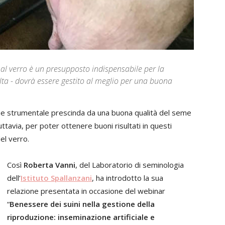
 al verro è un presupposto indispensabile per la
lta - dovrà essere gestito al meglio per una buona
ione strumentale prescinda da una buona qualità del seme
ttavia, per poter ottenere buoni risultati in questi
el verro.
Così
Roberta Vanni
, del Laboratorio di seminologia
dell’
Istituto Spallanzani
, ha introdotto la sua
relazione presentata in occasione del webinar
“
Benessere dei suini nella gestione della
riproduzione: inseminazione artificiale e