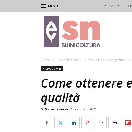
LA RIVISTA
CON
Rivista
di
Suinicoltura
Home
Riproduzione
Come ottenere e gestire un 
Riproduzione
Come ottenere e
qualità
Di
Nausica Contini
23 Febbraio 2021