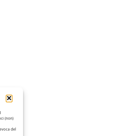
l
ci (non)
revoca del