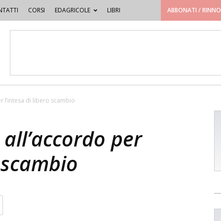
TATTI
CORSI
EDAGRICOLE
LIBRI
ABBONATI / RINN
 l’intesa di libero scambio
all’accordo per
o scambio