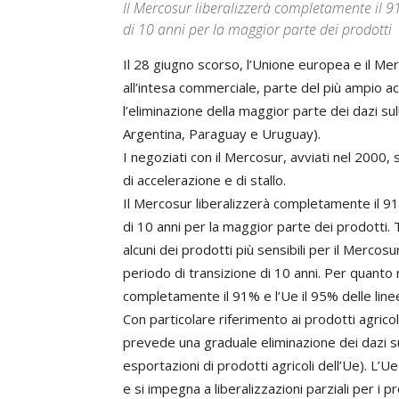
Il Mercosur liberalizzerà completamente il 91
di 10 anni per la maggior parte dei prodotti
Il 28 giugno scorso, l’Unione europea e il Me
all’intesa commerciale, parte del più ampio a
l’eliminazione della maggior parte dei dazi su
Argentina, Paraguay e Uruguay).
I negoziati con il Mercosur, avviati nel 2000,
di accelerazione e di stallo.
Il Mercosur liberalizzerà completamente il 91%
di 10 anni per la maggior parte dei prodotti. 
alcuni dei prodotti più sensibili per il Mercosu
periodo di transizione di 10 anni. Per quanto ri
completamente il 91% e l’Ue il 95% delle linee 
Con particolare riferimento ai prodotti agrico
prevede una graduale eliminazione dei dazi sul
esportazioni di prodotti agricoli dell’Ue). L’Ue
e si impegna a liberalizzazioni parziali per i p