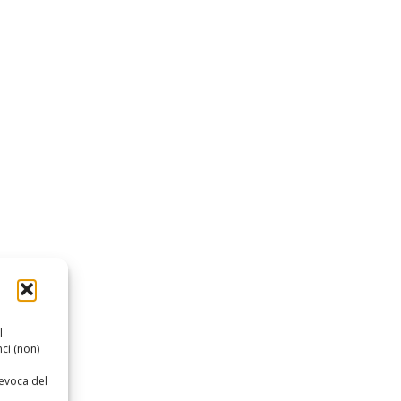
l
ci (non)
revoca del