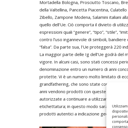
Mortadella Bologna, Prosciutto Toscano, Bre
della Valtellina, Pancetta Piacentina, Culatello 
Zibello, Zampone Modena, Salamini italiani all
quello dell’Ue. Ciò comporta il divieto di utili
espressioni quali “genere”, “tipo”, “stile”, “im
contro l’uso ingannevole di simboli, bandiere
“falsa”. Da parte sua, l’Ue proteggerà 220 in
La maggior parte delle Ig dell’Ue godrà del m
vigore. In alcuni casi, sono stati concessi peri
denominazione entro un numero di anni concor
protette. Vi è un numero molto limitato di ecc
grandfathering, che sono state concesse a pro
anni vendono prodotti con queste denominazi
autorizzate a continuare a utilizzare la denomi
etichettatura; in questo modo sarà comunque 
Utilizzia
dispositi
prodotti autentici a indicazione geografica del
personaliz
comportam
consenso 