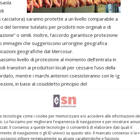
saola
di
a cacciatora) saranno protette a un livello comparabile a
zzo del termine tutelato per prodotti non originali e di
itazione” o simili. Inoltre, l’accordo garantisce protezione
 o immagini che suggeriscono un’origine geografica
dicazioni geografiche dal Mercosur.
assimo livello di protezione al momento dell’entrata in
odi transitori ai produttori locali per cessare l’uso della
dato, mentre i marchi anteriori coesisteranno con le Ig
ezioni, in base al cosiddetto principio del
duttori pre-identificati, che già da un certo numero di
oni sul mercato in questione. Tali imprese sono
nazione rispettando, però, specifici requisiti di
possibile distinguere chiaramente tali prodotti dai
mo tecnologie come i cookie per memorizzare e/o accedere alle informazioni de
vo. Lo facciamo per migliorare l'esperienza di navigazione e per mostrare annun
l’Ue.
zati. Il consenso a queste tecnologie ci consentirà di elaborare dati quali il
ento di navigazione o gli ID univoci su questo sito. Il mancato consenso o la 
possono influire negativamente su alcune caratteristiche e funzioni.