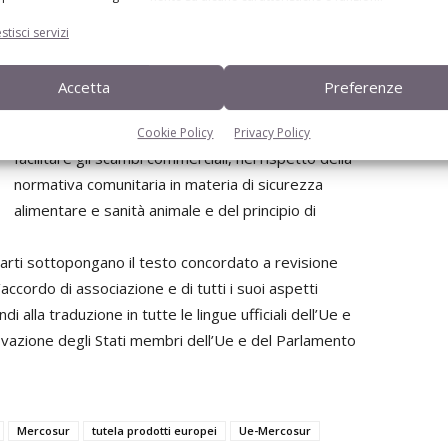
È prevista, infine, la possibilità di aggiungere agli
stisci servizi
elenchi nuove Ig, sia da parte dell’Ue che del
Mercosur, dopo l’entrata in vigore dell’accordo.
Accetta
Preferenze
Un capitolo specifico è previsto per le misure
sanitarie e fitosanitarie (Sps), al fine di migliorare e
Cookie Policy
Privacy Policy
facilitare gli scambi commerciali, nel rispetto della
normativa comunitaria in materia di sicurezza
alimentare e sanità animale e del principio di
rti sottopongano il testo concordato a revisione
’accordo di associazione e di tutti i suoi aspetti
alla traduzione in tutte le lingue ufficiali dell’Ue e
ovazione degli Stati membri dell’Ue e del Parlamento
Mercosur
tutela prodotti europei
Ue-Mercosur