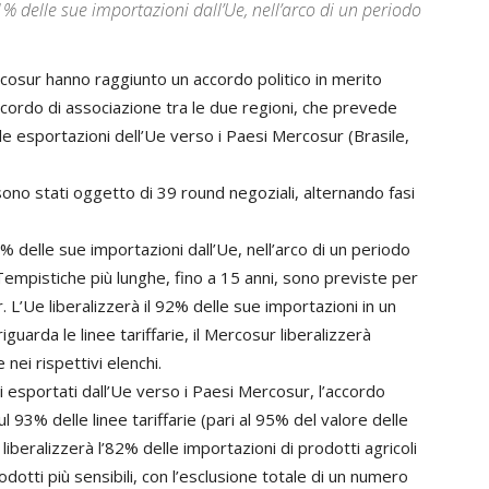
% delle sue importazioni dall’Ue, nell’arco di un periodo
rcosur hanno raggiunto un accordo politico in merito
ccordo di associazione tra le due regioni, che prevede
lle esportazioni dell’Ue verso i Paesi Mercosur (Brasile,
 sono stati oggetto di 39 round negoziali, alternando fasi
 delle sue importazioni dall’Ue, nell’arco di un periodo
Tempistiche più lunghe, fino a 15 anni, sono previste per
r. L’Ue liberalizzerà il 92% delle sue importazioni in un
guarda le linee tariffarie, il Mercosur liberalizzerà
nei rispettivi elenchi.
li esportati dall’Ue verso i Paesi Mercosur, l’accordo
 93% delle linee tariffarie (pari al 95% del valore delle
 liberalizzerà l’82% delle importazioni di prodotti agricoli
rodotti più sensibili, con l’esclusione totale di un numero