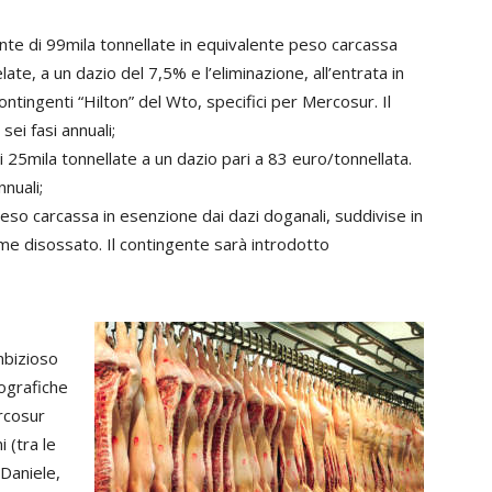
ente di 99mila tonnellate in equivalente peso carcassa
e, a un dazio del 7,5% e l’eliminazione, all’entrata in
ontingenti “Hilton” del Wto, specifici per Mercosur. Il
ei fasi annuali;
di 25mila tonnellate a un dazio pari a 83 euro/tonnellata.
nuali;
peso carcassa in esenzione dai dazi doganali, suddivise in
e disossato. Il contingente sarà introdotto
ambizioso
eografiche
rcosur
 (tra le
 Daniele,