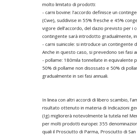
molto limitato di prodotti:
- carni bovine: l’accordo definisce un conting
(Cwe), suddivise in 55% fresche e 45% congelat
vigore dell’accordo, del dazio previsto per i c
contingente sarà introdotto gradualmente, in s
- carni suinicole: si introduce un contingente 
Anche in questo caso, si prevedono sei fasi an
- pollame: 180mila tonnellate in equivalente 
50% di pollame non disossato e 50% di pollam
gradualmente in sei fasi annuali.
In linea con altri accordi di libero scambio, l’
risultato ottenuto in materia di Indicazioni g
(Ig) migliorerà notevolmente la tutela nel Me
per molti prodotti europei: 355 denominazioni
quali il Prosciutto di Parma, Prosciutto di San