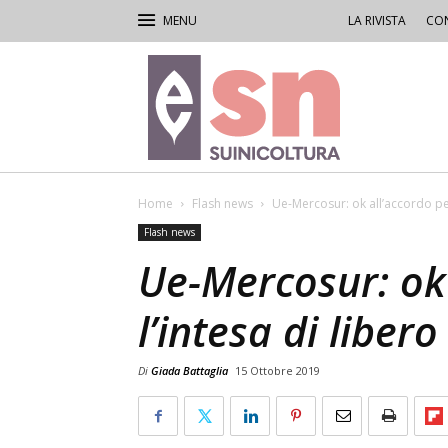
LA RIVISTA
CON
Rivista
di
Suinicoltura
Home
Flash news
Ue-Mercosur: ok all’accordo per
Flash news
Ue-Mercosur: ok 
l’intesa di liber
Di
Giada Battaglia
15 Ottobre 2019