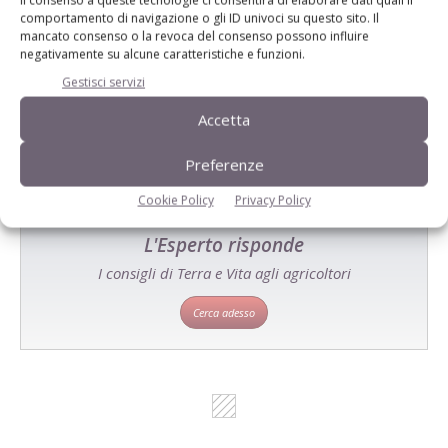
Il consenso a queste tecnologie ci consentirà di elaborare dati quali il
comportamento di navigazione o gli ID univoci su questo sito. Il
Catalogo Aziende e Prodotti
mancato consenso o la revoca del consenso possono influire
negativamente su alcune caratteristiche e funzioni.
Un modo semplice per cercare un'azienda o un
Gestisci servizi
prodotto!
Accetta
Cerca adesso
Preferenze
Cookie Policy
Privacy Policy
L'Esperto risponde
I consigli di Terra e Vita agli agricoltori
Cerca adesso