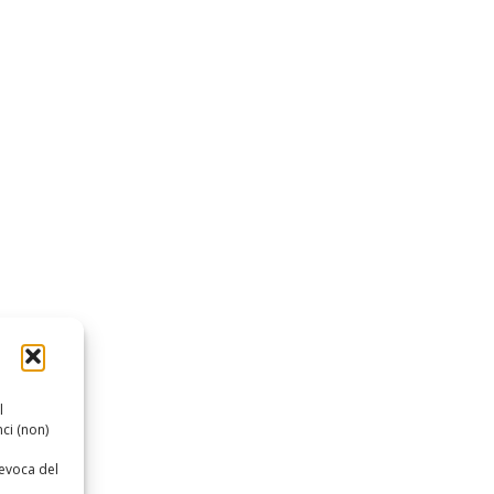
l
ci (non)
revoca del