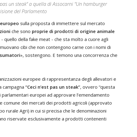
pas un steak" a quella di Assocarni "Un hamburger
isione del Parlamento
 europeo
sulla proposta di immettere sul mercato
zioni
che sono
proprie di prodotti di origine animale
- quello della fake meat - che sta molto a cuore agli
romuovano cibi che non contengono carne con i nomi di
nsumatori
», sostengono. E temono una concorrenza che
ganizzazioni europee di rappresentanza degli allevatori e
 la campagna
“Ceci n’est pas un steak”
, ovvero “questa
re i parlamentari europei ad approvare l’emendamento
 comune dei mercati dei prodotti agricoli (approvato
po rurale Agri) in cui si precisa che le denominazioni
dano riservate esclusivamente a prodotti contenenti