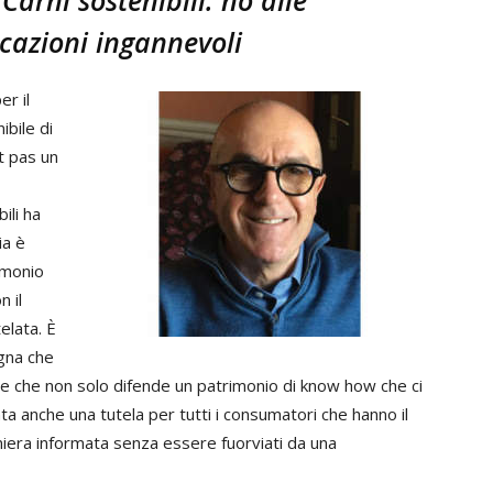
azioni ingannevoli
er il
bile di
st pas un
ili ha
ia è
imonio
n il
elata. È
gna che
te che non solo difende un patrimonio di know how che ci
 anche una tutela per tutti i consumatori che hanno il
niera informata senza essere fuorviati da una