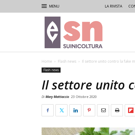
LA RIVISTA
CON
Rivista
di
Suinicoltura
Home
Flash news
Il settore unito contro la fake 
Flash news
Il settore unito
Di
Mary Mattiaccio
23 Ottobre 2020