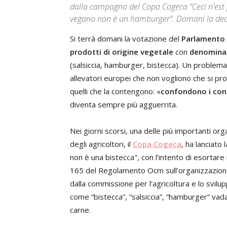
dalla campagna del Copa Cogeca "Ceci n'est 
vegano non è un hamburger". Domani la dec
Si terrà domani la votazione del
Parlamento
prodotti di origine vegetale
con
denomina
(salsiccia, hamburger, bistecca). Un problema 
allevatori europei che non vogliono che si p
quelli che la contengono: «
confondono i co
diventa sempre più agguerrita.
Nei giorni scorsi, una delle più importanti or
degli agricoltori, il
Copa Cogeca
, ha lanciato
non è una bistecca", con l’intento di esorta
165 del Regolamento Ocm sull’organizzazione
dalla commissione per l’agricoltura e lo svilup
come “bistecca”, “salsiccia”, “hamburger” va
carne.