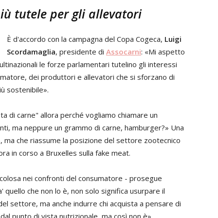
ù tutele per gli allevatori
È d'accordo con la campagna del Copa Cogeca,
Luigi
Scordamaglia
, presidente di
Assocarni
: «Mi aspetto
ltinazionali le forze parlamentari tutelino gli interessi
matore, dei produttori e allevatori che si sforzano di
ù sostenibile».
 di carne" allora perché vogliamo chiamare un
edienti, ma neppure un grammo di carne, hamburger?» Una
, ma che riassume la posizione del settore zootecnico
ora in corso a Bruxelles sulla fake meat.
icolosa nei confronti del consumatore - prosegue
' quello che non lo è, non solo significa usurpare il
el settore, ma anche indurre chi acquista a pensare di
dal punto di vista nutrizionale, ma così non è».