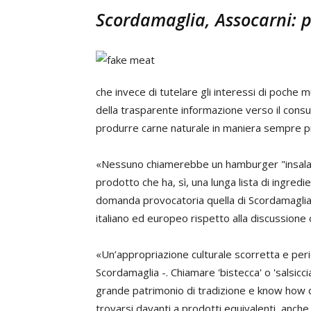
Scordamaglia, Assocarni: pi
che invece di tutelare gli interessi di poche mu
della trasparente informazione verso il consu
produrre carne naturale in maniera sempre pi
«Nessuno chiamerebbe un hamburger "insalata
prodotto che ha, sì, una lunga lista di ingr
domanda provocatoria quella di Scordamaglia
italiano ed europeo rispetto alla discussione 
«Un’appropriazione culturale scorretta e per
Scordamaglia -. Chiamare 'bistecca' o 'salsiccia
grande patrimonio di tradizione e know how d
trovarsi davanti a prodotti equivalenti, anche 