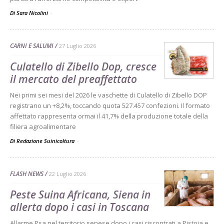
Di Sara Nicolini
-
CARNI E SALUMI
27 Luglio 2026
Culatello di Zibello Dop, cresce
il mercato del preaffettato
Nei primi sei mesi del 2026 le vaschette di Culatello di Zibello DOP
registrano un +8,2%, toccando quota 527.457 confezioni. Il formato
affettato rappresenta ormai il 41,7% della produzione totale della
filiera agroalimentare
Di Redazione Suinicoltura
-
FLASH NEWS
22 Luglio 2026
Peste Suina Africana, Siena in
allerta dopo i casi in Toscana
Allarme Psa nel territorio senese dopo i casi riscontrati a Pistoia e