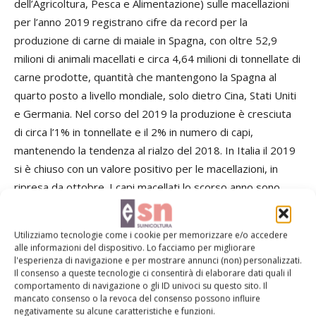
dell’Agricoltura, Pesca e Alimentazione) sulle macellazioni
per l’anno 2019 registrano cifre da record per la
produzione di carne di maiale in Spagna, con oltre 52,9
milioni di animali macellati e circa 4,64 milioni di tonnellate di
carne prodotte, quantità che mantengono la Spagna al
quarto posto a livello mondiale, solo dietro Cina, Stati Uniti
e Germania. Nel corso del 2019 la produzione è cresciuta
di circa l’1% in tonnellate e il 2% in numero di capi,
mantenendo la tendenza al rialzo del 2018. In Italia il 2019
si è chiuso con un valore positivo per le macellazioni, in
ripresa da ottobre. I capi macellati lo scorso anno sono
stati 11,5 milioni, +2,1% rispetto all’anno precedente.
Utilizziamo tecnologie come i cookie per memorizzare e/o accedere
All’interno dell’Unione europea, la Spagna rimane al
alle informazioni del dispositivo. Lo facciamo per migliorare
secondo posto, con il 19,5% della produzione comunitaria,
l'esperienza di navigazione e per mostrare annunci (non) personalizzati.
Il consenso a queste tecnologie ci consentirà di elaborare dati quali il
e avvicinandosi gradualmente alla Germania, che rimane al
comportamento di navigazione o gli ID univoci su questo sito. Il
primo posto con il 22% della produzione dell’Unione.
mancato consenso o la revoca del consenso possono influire
negativamente su alcune caratteristiche e funzioni.
Tale risultato è stato conseguito con un continuo aumento