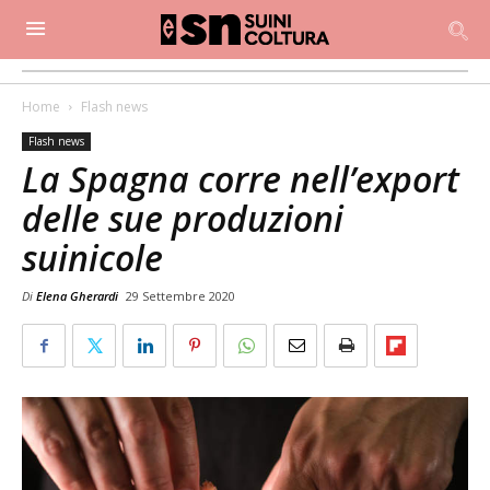
Home
Flash news
Flash news
La Spagna corre nell’export
delle sue produzioni
suinicole
Di
Elena Gherardi
29 Settembre 2020