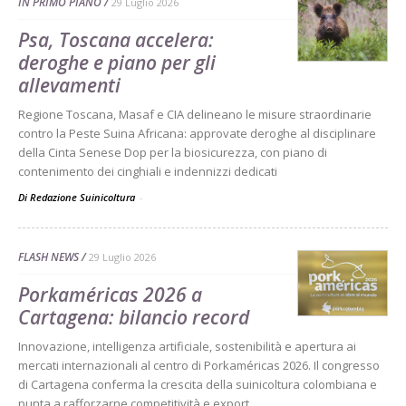
IN PRIMO PIANO
29 Luglio 2026
Psa, Toscana accelera:
deroghe e piano per gli
allevamenti
Regione Toscana, Masaf e CIA delineano le misure straordinarie
contro la Peste Suina Africana: approvate deroghe al disciplinare
della Cinta Senese Dop per la biosicurezza, con piano di
contenimento dei cinghiali e indennizzi dedicati
Di Redazione Suinicoltura
-
FLASH NEWS
29 Luglio 2026
Porkaméricas 2026 a
Cartagena: bilancio record
Innovazione, intelligenza artificiale, sostenibilità e apertura ai
mercati internazionali al centro di Porkaméricas 2026. Il congresso
di Cartagena conferma la crescita della suinicoltura colombiana e
punta a rafforzarne competitività e export