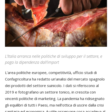
L’Italia arranca nelle politiche di sviluppo per il settore, e
paga la dipendenza dall’import
L’area politiche europee, competitività, ufficio studi di
Confagricoltura ha redatto un’analisi del mercato spagnolo
dei prodotti del settore suinicolo. I dati si riferiscono al
2019 e fotografano un settore tonico, in crescita con
vincenti politiche di marketing. La pandemia ha ridisegnato
gli equilibri di tutti i Paesi, ma nell’ottica di uscire dalla crisi
sanitaria ed economica, è utile osservare cosa accadeva al