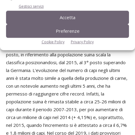
Gestisci servizi
della produzione nettamente al di sopra della media
dell’Unione europea portando la Spagna negli ultimi 5 anni a
Accetta
superare il 17% del totale dell’Ue. Infatti, se per gli ultimi
cinque anni la produzione di carne suina nell’Ue è cresciuta
Preferenze
del 2,6%, la produzione in Spagna è cresciuta del 20%.
Cookie Policy
Privacy Policy
Se a livello di produzione di carne la Spagna si trova al 4°
posto, in riferimento alla popolazione suina scala la
classifica posizionandosi, dal 2015, al 3° posto superando
la Germania. L’evoluzione del numero di capi negli ultimi
anni è stata molto simile a quella della produzione di carne,
con un notevole aumento negli ultimi 5 anni, che ha
permesso di raggiungere cifre record. Infatti, la
popolazione suina è rimasta stabile a circa 25-26 milioni di
capi durante il periodo 2007-2013, per poi aumentare di
circa un milione di capi nel 2014 (+ 4,15%) e, soprattutto,
nel 2015, quando l’incremento si è attestato a circa il 6,7%
e 1,8 milioni di capi. Nel corso del 2019, i dati provvisori