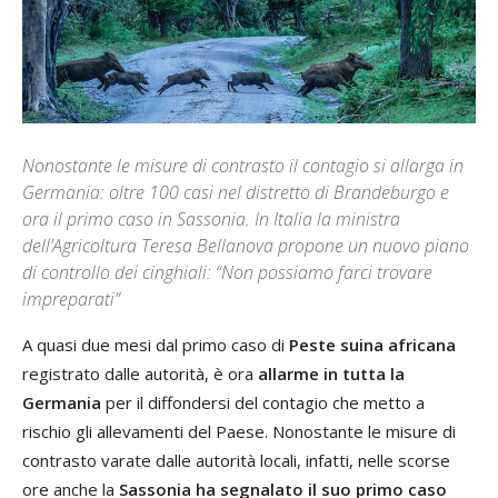
Nonostante le misure di contrasto il contagio si allarga in
Germania: oltre 100 casi nel distretto di Brandeburgo e
ora il primo caso in Sassonia. In Italia la ministra
dell’Agricoltura Teresa Bellanova propone un nuovo piano
di controllo dei cinghiali: “Non possiamo farci trovare
impreparati”
A quasi due mesi dal primo caso di
Peste suina africana
registrato dalle autorità, è ora
allarme in tutta la
Germania
per il diffondersi del contagio che metto a
rischio gli allevamenti del Paese. Nonostante le misure di
contrasto varate dalle autorità locali, infatti, nelle scorse
ore anche la
Sassonia ha segnalato il suo primo caso