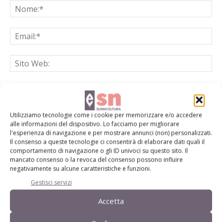
Salva il mio nome, email e sito web in questo browser per la
prossima volta che commento.
Utilizziamo tecnologie come i cookie per memorizzare e/o accedere
alle informazioni del dispositivo. Lo facciamo per migliorare
l'esperienza di navigazione e per mostrare annunci (non) personalizzati.
Il consenso a queste tecnologie ci consentirà di elaborare dati quali il
comportamento di navigazione o gli ID univoci su questo sito. Il
mancato consenso o la revoca del consenso possono influire
negativamente su alcune caratteristiche e funzioni.
E-magazine
Gestisci servizi
Tecniche, prodotti e servizi dalle aziende
Accetta