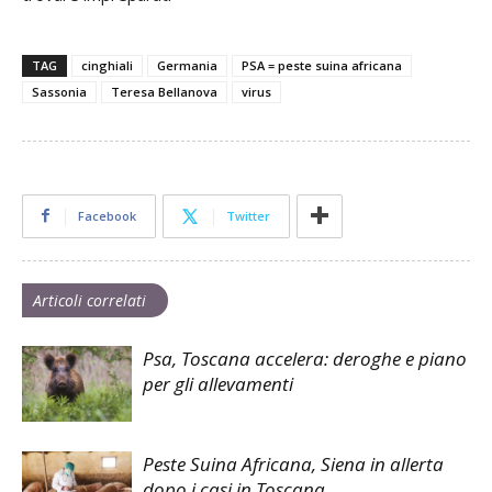
TAG
cinghiali
Germania
PSA = peste suina africana
Sassonia
Teresa Bellanova
virus
Facebook
Twitter
Articoli correlati
Psa, Toscana accelera: deroghe e piano
per gli allevamenti
Peste Suina Africana, Siena in allerta
dopo i casi in Toscana