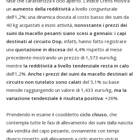
fase che caratterizza il ciclo aperto. L’indice Crefis mostra
un
aumento della redditività
a livello congiunturale
dell’1,2%; una dinamica dovuta al costo basso dei suini da
40 kg acquistati a inizio attività,
nonostante i prezzi dei
suini da macello pesanti siano scesi a gennaio
:
i capi
destinati al circuito Dop
, infatti, hanno fatto registrare
una
quotazione in discesa
del 4,4% rispetto al mese
precedente mostrando un prezzo di 1,573 euro/kg;
mentre
la redditività a livello tendenziale resta in calo
dell’1,2%.
Anche i prezzi dei suini da macello destinati al
circuito non tutelato sono calati
del 5,1% su base
mensile raggiungendo un valore di 1,433 euro/kg,
ma la
variazione tendenziale è risultata positiva
: +26%.
Prendendo in esame il cosiddetto
ciclo chiuso
, che
contempla tutte le fasi di allevamento dei suini dalla nascita
alla vendita del capo pesante, ovviamente con tempi
diversi rispetto agli allevamenti a ciclo aperto visti in