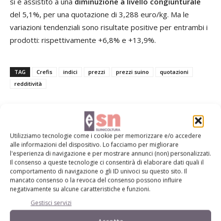
si è assistito a una
diminuzione a livello congiunturale
del 5,1%, per una quotazione di 3,288 euro/kg. Ma le
variazioni tendenziali sono risultate positive per entrambi i
prodotti: rispettivamente +6,8% e +13,9%.
TAG
Crefis
indici
prezzi
prezzi suino
quotazioni
redditività
Utilizziamo tecnologie come i cookie per memorizzare e/o accedere
Facebook
Twitter
alle informazioni del dispositivo. Lo facciamo per migliorare
l'esperienza di navigazione e per mostrare annunci (non) personalizzati.
Il consenso a queste tecnologie ci consentirà di elaborare dati quali il
comportamento di navigazione o gli ID univoci su questo sito. Il
Articoli correlati
mancato consenso o la revoca del consenso possono influire
negativamente su alcune caratteristiche e funzioni.
Maggio: 1,568 euro/kg il prezzo del
Gestisci servizi
suino pesante