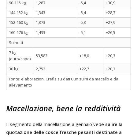
90-115 kg
1,287
-5,4
+30,9
144-152 kg
1,343
-5,4
+28,7
152-160 kg
1,373
-5,3
+27,9
160-176 kg
1,433
-5,1
+26,5
Suinetti
7 kg
53,583
+18,0
+20,3
(euro/capo)
30 kg
2,752
+22,7
+20,3
Fonte: elaborazioni Crefis su dati Cun suini da macello e da
allevamento
Macellazione, bene la redditività
Il segmento della macellazione a gennaio vede
salire la
quotazione delle cosce fresche pesanti destinate a