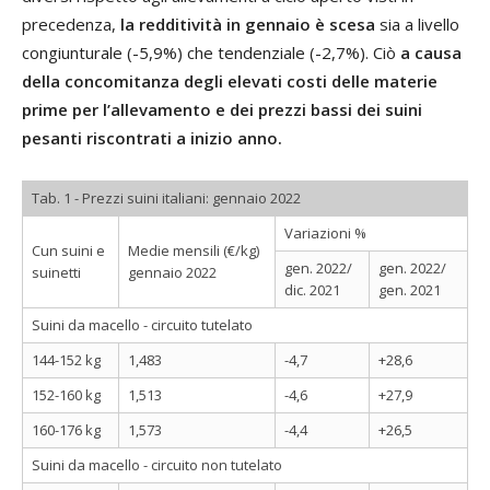
precedenza,
la redditività in gennaio è scesa
sia a livello
congiunturale (-5,9%) che tendenziale (-2,7%). Ciò
a causa
della concomitanza degli elevati costi delle materie
prime per l’allevamento e dei prezzi bassi dei suini
pesanti riscontrati a inizio anno.
Tab. 1 - Prezzi suini italiani: gennaio 2022
Variazioni %
Cun suini e
Medie mensili (€/kg)
gen. 2022/
gen. 2022/
suinetti
gennaio 2022
dic. 2021
gen. 2021
Suini da macello - circuito tutelato
144-152 kg
1,483
-4,7
+28,6
152-160 kg
1,513
-4,6
+27,9
160-176 kg
1,573
-4,4
+26,5
Suini da macello - circuito non tutelato