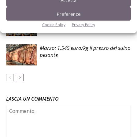
Accetta
Preferenze
Aprile: 1,631 euro/kg il prezzo del suino
pesante
Cookie Policy
Privacy Policy
Marzo: 1,545 euro/kg il prezzo del suino
pesante
LASCIA UN COMMENTO