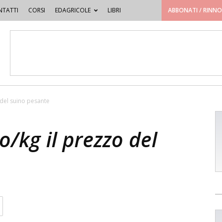
TATTI
CORSI
EDAGRICOLE
LIBRI
ABBONATI / RINN
 del suino pesante
o/kg il prezzo del