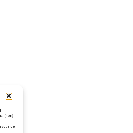
l
ci (non)
revoca del