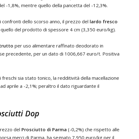
 del -1,8%, mentre quello della pancetta del -12,3%.
 confronti dello scorso anno, il prezzo del
lardo fresco
quello del prodotto di spessore 4 cm (3,350 euro/kg).
trutto
per uso alimentare raffinato deodorato in
ese precedente, per un dato di 1006,667 euro/t. Positiva
reschi sia stato tonico, la redditività della macellazione
ad aprile a -2,1%; peraltro il dato riguardante il
osciutti Dop
 prezzo del
Prosciutto di Parma
(-0,2%) che rispetto alle
 borsa merci di Parma, ha segnato 7,950 euro/kg per il