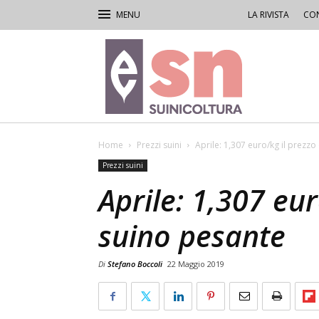
LA RIVISTA
CON
Rivista
di
Suinicoltura
Home
Prezzi suini
Aprile: 1,307 euro/kg il prezzo
Prezzi suini
Aprile: 1,307 eur
suino pesante
Di
Stefano Boccoli
22 Maggio 2019