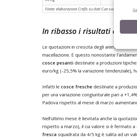
Fonte: elaborazioni Crefis su dati Cun suini da macel
Ge
In ribasso i risultati econ
Le quotazioni in crescita degli animali da mace
macellazione. E questo nonostante l’andamento
cosce pesanti
destinate a produzioni tipiche,
euro/kg (-25,5% la variazione tendenziale), ha v
Infatti le
cosce fresche
destinate a produzion
per una variazione congiunturale pari a +1,4%
Padova rispetto al mese di marzo aumentano 
Nell’ultimo mese è lievitata anche la quotazi
rispetto a marzo), il cui valore si è fermato
fresca
squadrata da 4/5 kg è salita ad un val