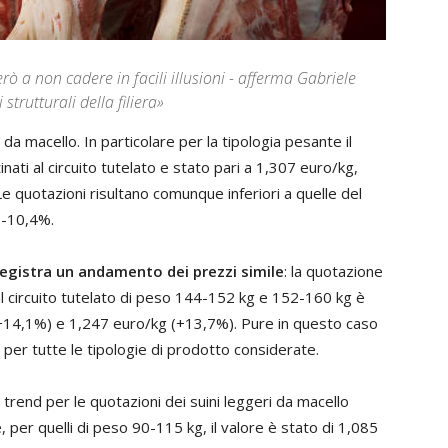
rò a non cadere in facili illusioni - afferma Gabriele
trutturali della filiera»
 da macello. In particolare per la tipologia pesante il
nati al circuito tutelato e stato pari a 1,307 euro/kg,
 quotazioni risultano comunque inferiori a quelle del
a -10,4%.
 registra un andamento dei prezzi simile
: la quotazione
al circuito tutelato di peso 144-152 kg e 152-160 kg è
(+14,1%) e 1,247 euro/kg (+13,7%). Pure in questo caso
 per tutte le tipologie di prodotto considerate.
trend per le quotazioni dei suini leggeri da macello
re, per quelli di peso 90-115 kg, il valore è stato di 1,085