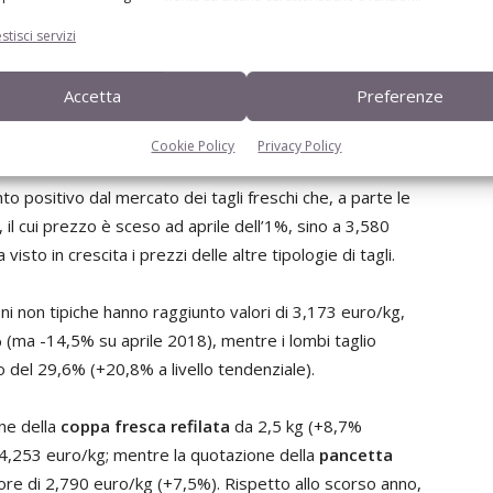
lo e da allevamento
stisci servizi
Accetta
Preferenze
omici della macellazione
Cookie Policy
Privacy Policy
llo hanno trascinato al ribasso i risultati economici della
 positivo dal mercato dei tagli freschi che, a parte le
 il cui prezzo è sceso ad aprile dell’1%, sino a 3,580
isto in crescita i prezzi delle altre tipologie di tagli.
i non tipiche hanno raggiunto valori di 3,173 euro/kg,
 (ma -14,5% su aprile 2018), mentre i lombi taglio
del 29,6% (+20,8% a livello tendenziale).
one della
coppa fresca refilata
da 2,5 kg (+8,7%
 a 4,253 euro/kg; mentre la quotazione della
pancetta
ore di 2,790 euro/kg (+7,5%). Rispetto allo scorso anno,