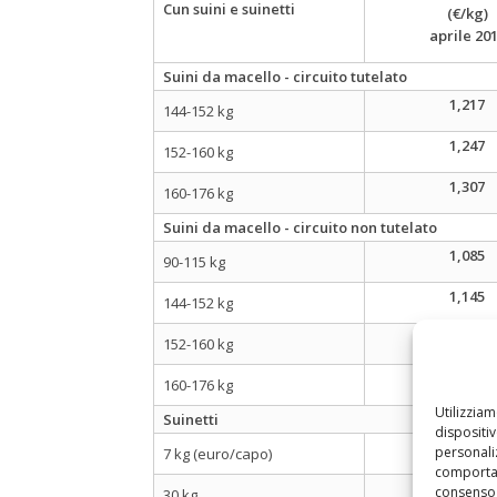
Cun suini e suinetti
(€/kg)
aprile 20
Suini da macello - circuito tutelato
1,217
144-152 kg
1,247
152-160 kg
1,307
160-176 kg
Suini da macello - circuito non tutelato
1,085
90-115 kg
1,145
144-152 kg
1,175
152-160 kg
1,235
160-176 kg
Utilizzia
Suinetti
dispositi
50,000
personaliz
7 kg (euro/capo)
comportam
2,832
consenso 
30 kg