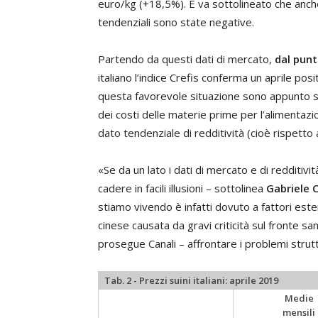
euro/kg (+18,5%). E va sottolineato che anche
tendenziali sono state negative.
Partendo da questi dati di mercato,
dal punt
italiano l’indice Crefis conferma un aprile p
questa favorevole situazione sono appunto stat
dei costi delle materie prime per l’alimentazi
dato tendenziale di redditività (cioè rispetto
«Se da un lato i dati di mercato e di redditivit
cadere in facili illusioni – sottolinea
Gabriele C
stiamo vivendo è infatti dovuto a fattori est
cinese causata da gravi criticità sul fronte 
prosegue Canali – affrontare i problemi struttur
Tab. 2 - Prezzi suini italiani: aprile 2019
Medie
mensili