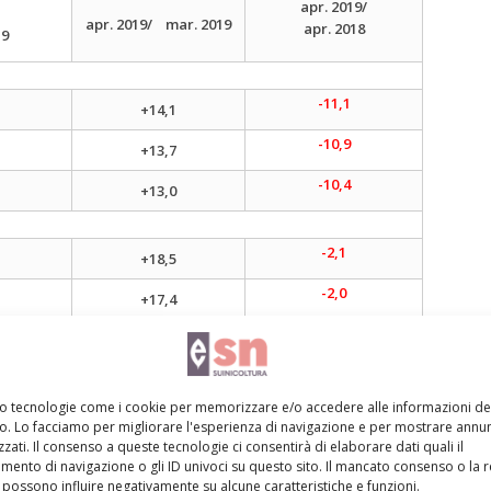
apr. 2019/
apr. 2019/ mar. 2019
apr. 2018
19
-11,1
+14,1
-10,9
+13,7
-10,4
+13,0
-2,1
+18,5
-2,0
+17,4
-2,0
+16,9
-1,9
+15,9
mo tecnologie come i cookie per memorizzare e/o accedere alle informazioni de
vo. Lo facciamo per migliorare l'esperienza di navigazione e per mostrare annun
-21,1
zati. Il consenso a queste tecnologie ci consentirà di elaborare dati quali il
-3,7
ento di navigazione o gli ID univoci su questo sito. Il mancato consenso o la 
-25,5
possono influire negativamente su alcune caratteristiche e funzioni.
+4,7