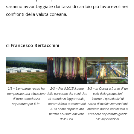
saranno avvantaggiate dai tassi di cambio più favorevoli nei
confronti della valuta coreana.
di
Francesco Bertacchini
1/3 – L’embargo russo ha
2/3 – Per il 2015 il peso
3/3 – In Corea a fronte di un
comportato una situazione
delle carcasse dei suini Usa
calo delle produzioni
di forte eccedenza
si attende in leggero calo,
interne, i quantitativi di
soprattutto per l’Ue.
contro il forte aumento del
carne di maiale immessi sul
2014 come risposta alle
mercato hanno continuato a
perdite causate dal virus
crescere soprattutto grazie
della Ped.
alle importazioni.