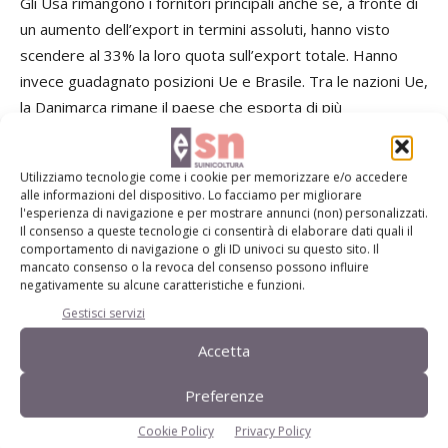
Gli Usa rimangono i fornitori principali anche se, a fronte di
un aumento dell’export in termini assoluti, hanno visto
scendere al 33% la loro quota sull’export totale. Hanno
invece guadagnato posizioni Ue e Brasile. Tra le nazioni Ue,
la Danimarca rimane il paese che esporta di più
collocandosi al 2° posto dopo gli Usa e nel periodo gen.-
ott. 2014 ha fatto segnare una crescita del 25%. La
Utilizziamo tecnologie come i cookie per memorizzare e/o accedere
produzione nazionale giapponese rimarrà sotto pressione
alle informazioni del dispositivo. Lo facciamo per migliorare
nel corso del 2015 con ovvio ricorso alle importazioni che
l'esperienza di navigazione e per mostrare annunci (non) personalizzati.
Il consenso a queste tecnologie ci consentirà di elaborare dati quali il
continueranno a salire nonostante la progressiva perdita di
comportamento di navigazione o gli ID univoci su questo sito. Il
competitività dello yen. Ue e Brasile dovrebbero
mancato consenso o la revoca del consenso possono influire
negativamente su alcune caratteristiche e funzioni.
ulteriormente incrementare le proprie posizioni.
Gestisci servizi
Messico
Accetta
Preferenze
Anche per i produttori messicani, il 2014 è stato in assoluto
Cookie Policy
Privacy Policy
il migliore della recente storia (Fig. 6) e grazie a questa