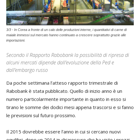
3/3 - In Corea a fronte di un calo delle produzioni interne, i quantitativi di carne di
maiale immessi sul mercato hanno continuato a crescere soprattutto grazie alle
importazioni.
Secondo il Rapporto Rabobank la possibilità di ripresa di
alcuni mercati dipende dall’evoluzione della Ped e
dall’embargo russo
Da poche settimana l’atteso rapporto trimestrale di
Rabobank è stata pubblicato. Quello di inizio anno è un
numero particolarmente importante in quanto in esso si
tirano le somme dei dodici mesi appena trascorsi e si fanno
le previsioni sul futuro prossimo.
Il 2015 dovrebbe essere l’anno in cui si cercano nuovi
equilibri, dopo un 2014 in chiaroscuro che ha visto i prezzi