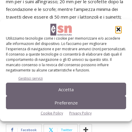
mm per i suini all’ingrasso; 20 mm per le scrofette dopo la
fecondazione e le scrofe; mentre l’ampiezza minima dei
travetti deve essere di 50 mm per i lattonzoli e i suinetti;
80 mm per i suini all’ingrasso, le scrofette dopo la
fecondazione e le scrofe.
Utilizziamo tecnologie come i cookie per memorizzare e/o accedere
Per quanto riguarda le scrofette dopo la fecondazione e le
alle informazioni del dispositivo. Lo facciamo per migliorare
scrofe gravide una parte della superficie, pari ad almeno
l'esperienza di navigazione e per mostrare annunci (non) personalizzati.
Il consenso a queste tecnologie ci consentirà di elaborare dati quali il
0,95 mq per scrofetta e ad almeno 1,3 mq per scrofa,
comportamento di navigazione o gli ID univoci su questo sito. Il
deve essere costituita da pavimento pieno continuo e
mancato consenso o la revoca del consenso possono influire
riservato per non oltre il 15% alle aperture di scarico.
negativamente su alcune caratteristiche e funzioni.
Gestisci servizi
Accetta
TAG
ampiezza fessure
benessere suini
illiminazione locali
pavimentazione
spazio a disposizione
Preferenze
Cookie Policy
Privacy Policy
Facebook
Twitter