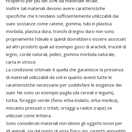
ricoperto per più del 30% da materiale fecale.
Inoltre tali materiali devono avere caratteristiche
specifiche che li rendano sufficientemente utilizzabili dai
suini: sostanze come catene, gomma, tubi in plastica
morbida, plastica dura, tronchi di legno duro non sono
propriamente l’ideale e quindi dovrebbero essere associati
ad altri prodotti quali ad esempio gusci di arachidi, trucioli di
legno, corde naturali, pellet, gomma morbida naturale,
carta in strisce.
La condizione ottimale è quella che garantisce la presenza
di materiali utilizzabili da soli in quanto aventi tutte le
caratteristiche necessarie per soddisfare le esigenze dei
suini. Ne sono un esempio paglia (da cereali e legumi),
torba, foraggio verde (fieno erba insilato, erba medica),
miscanto pressati o tritati, ortaggi a radice (rape) se
utilizzati come lettiera.
Sono considerati materiali non idonei gli oggetti nocivi per
gli animali, sia dal punto di vista fisico (es. oggetti appuntiti)