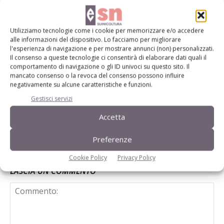
settore suinicolo
Utilizziamo tecnologie come i cookie per memorizzare e/o accedere
Al via il sistema Sqnba con le nuove
alle informazioni del dispositivo. Lo facciamo per migliorare
l'esperienza di navigazione e per mostrare annunci (non) personalizzati.
linee guida
Il consenso a queste tecnologie ci consentirà di elaborare dati quali il
comportamento di navigazione o gli ID univoci su questo sito. Il
mancato consenso o la revoca del consenso possono influire
negativamente su alcune caratteristiche e funzioni.
Suini e benessere, il futuro si scrive a
Bruxelles
Gestisci servizi
Accetta
Preferenze
Cookie Policy
Privacy Policy
LASCIA UN COMMENTO