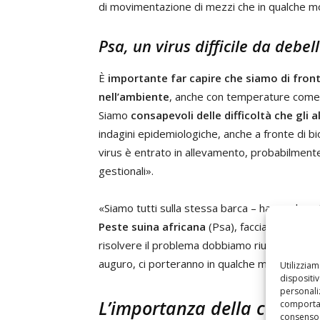
di movimentazione di mezzi che in qualche 
Psa, un virus difficile da debel
È
importante far capire che siamo di front
nell’ambiente
, anche con temperature come 
Siamo
consapevoli delle difficoltà che gli 
indagini epidemiologiche, anche a fronte di bio
virus è entrato in allevamento, probabilmente
gestionali».
«Siamo tutti sulla stessa barca – ha concluso F
Peste suina africana
(Psa), facciamo di tutt
risolvere il problema dobbiamo riuscire ad ant
auguro, ci porteranno in qualche modo a gesti
Utilizzia
dispositi
personaliz
L’importanza della condivi
comportam
consenso 