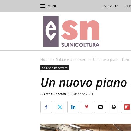
LA RIVISTA
CON
Rivista
di
Suinicoltura
Home
Salute e benessere
Un nuovo piano d’azio
Salute e benessere
Un nuovo piano 
Di
Elena Gherardi
11 Ottobre 2024