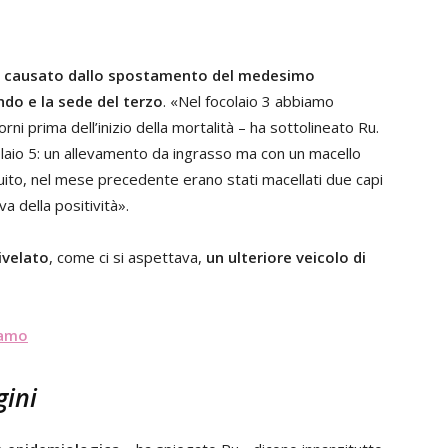
e
causato dallo spostamento del medesimo
ndo e la sede del terzo
. «Nel focolaio 3 abbiamo
orni prima dell’inizio della mortalità – ha sottolineato Ru.
laio 5: un allevamento da ingrasso ma con un macello
uito, nel mese precedente erano stati macellati due capi
a della positività».
ivelato
, come ci si aspettava,
un ulteriore veicolo di
iamo
gini