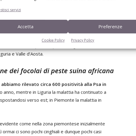
stisci servizi
ituto Zooprofilattico sperimentale della Lombardia ed
Accetta
Preferenze
ntro ha condiviso con il Commissario l’importanza di una
amenti con il mondo allevatoriale e a tal fine ha dato la
Cookie Policy
Privacy Policy
la struttura complessa epidemiologia dell’Istituto
guria e Valle d’Aosta.
ne dei focolai di peste suina africana
 abbiamo rilevato circa 600 positività alla Psa in
imo anno, mentre in Liguria la malattia ha continuato a
 spostandosi verso est; in Piemonte la malattia in
 è evidente come nella zona piemontese inizialmente
ì ormai ci sono pochi cinghiali e dunque pochi casi