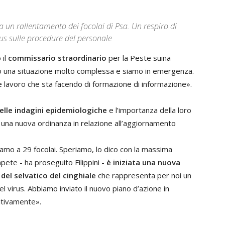
un rallentamento dei focolai di Psa. Un respiro di
cus sulle procedure del personale
 il
commissario straordinario
per la Peste suina
o una situazione molto complessa e siamo in emergenza.
nde lavoro che sta facendo di formazione di informazione».
elle indagini epidemiologiche
e l’importanza della loro
i una nuova ordinanza in relazione all’aggiornamento
amo a 29 focolai. Speriamo, lo dico con la massima
apete - ha proseguito Filippini -
è iniziata una nuova
e
del selvatico del cinghiale
che rappresenta per noi un
l virus. Abbiamo inviato il nuovo piano d’azione in
itivamente».