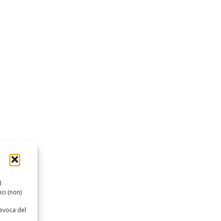
l
ci (non)
revoca del