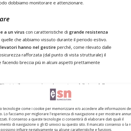
modo dobbiamo monitorare e attenzionare.
lare
e a un virus
con caratteristiche di
grande resistenza
quelle che abbiamo vissuto durante il periodo estivo.
allevatori hanno nel gestire
perché, come rilevato dalle
sicurezza rafforzata (dal punto di vista strutturale) il
 facendo breccia più in alcuni aspetti prettamente
ilippini -
il vero nemico
e lo sappiamo
è il virus della
o per poterlo contrastare: ora lo stiamo rincorrendo, per
iciparlo mettendo in atto tutte quelle azioni che, me lo
re in maniera diversa la Psa».
mo tecnologie come i cookie per memorizzare e/o accedere alle informazioni de
vo. Lo facciamo per migliorare l'esperienza di navigazione e per mostrare annun
zati. Il consenso a queste tecnologie ci consentirà di elaborare dati quali il
sione di aggiornamenti con gli
ento di navigazione o gli ID univoci su questo sito. Il mancato consenso o la 
possono influire negativamente su alcune caratteristiche e funzioni.