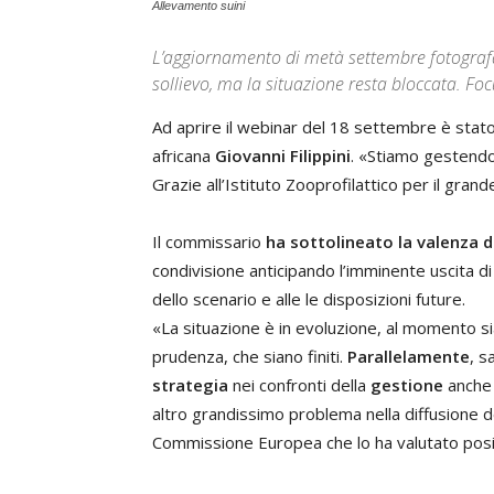
Allevamento suini
L’aggiornamento di metà settembre fotografa 
sollievo, ma la situazione resta bloccata. Fo
Ad aprire il webinar del 18 settembre è stato
africana
Giovanni Filippini
. «Stiamo gestend
Grazie all’Istituto Zooprofilattico per il gra
Il commissario
ha sottolineato la valenza d
condivisione anticipando l’imminente uscita d
dello scenario e alle le disposizioni future.
«La situazione è in evoluzione, al momento si
prudenza, che siano finiti.
Parallelamente
, s
strategia
nei confronti della
gestione
anch
altro grandissimo problema nella diffusione de
Commissione Europea che lo ha valutato pos