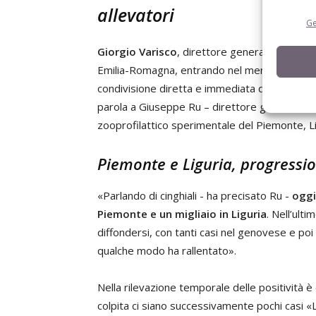
allevatori
Ge
Giorgio Varisco
, direttore generale dell’Ist
Emilia-Romagna, entrando nel merito dell’inco
condivisione diretta e immediata degli aggiorn
parola a Giuseppe Ru – direttore generale del
zooprofilattico sperimentale del Piemonte, Li
Piemonte e Liguria, progressio
«Parlando di cinghiali - ha precisato Ru -
oggi
Piemonte e un migliaio in Liguria
. Nell’ult
diffondersi, con tanti casi nel genovese e poi
qualche modo ha rallentato».
Nella rilevazione temporale delle positività
colpita ci siano successivamente pochi casi «L