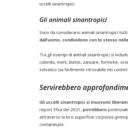
uccelli sinantropici.
Gli animali sinantropici
Sono da considerarsi animali sinantropici tutt
dall’uomo
,
condividono con lo stesso nelle
Tra gli esempi di animali sinantropici si includon
colombi, merli, blatte, zanzare, formiche, scoia
selvatico sia facilmente ritrovabile nei contest
Servirebbero approfondimen
Gli uccelli sinantropici si muovono liberame
report Efsa del 2021,
potrebbero
potenzia
attraverso la loro superficie corporea (prin
contaminate.