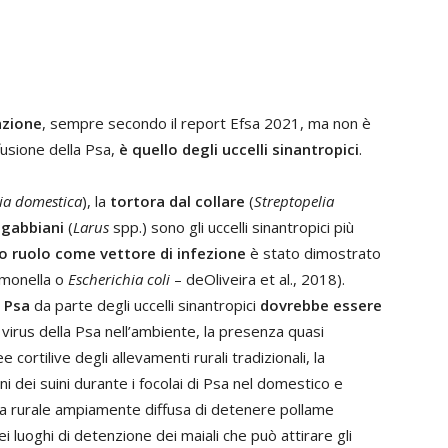
nzione
, sempre secondo il report Efsa 2021, ma non è
ffusione della Psa,
è quello degli uccelli sinantropici
.
ia domestica
), la
tortora dal collare
(
Streptopelia
i
gabbiani
(
Larus
spp.) sono gli uccelli sinantropici più
oro ruolo come vettore di infezione
è stato dimostrato
lmonella o
Escherichia coli
– deOliveira et al., 2018).
a Psa
da parte degli uccelli sinantropici
dovrebbe essere
virus della Psa nell’ambiente, la presenza quasi
e cortilive degli allevamenti rurali tradizionali, la
ni dei suini durante i focolai di Psa nel domestico e
ca rurale ampiamente diffusa di detenere pollame
 luoghi di detenzione dei maiali che può attirare gli