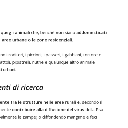
i
quegli animali
che, benché
non
siano
addomesticati
 aree urbane o le zone residenziali
.
o i roditori, i piccioni, i passeri, i gabbiani, tortore e
ttoli, pipistrelli, nutrie e qualunque altro animale
i urbani.
ti di ricerca
nte tra le strutture nelle aree rurali e
, secondo il
lmente
contribuire alla diffusione del virus
della Psa
cipalmente le zampe) o diffondendo mangime e feci