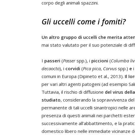
corpo degli animali spazzini.
Gli uccelli come i fomiti?
Un altro gruppo di uccelli che merita atte
mai stato valutato per il suo potenziale di di
I
passeri
(
Passer
spp.), i
piccioni
(
Columba liv
decaocto
), i
corvidi
(
Pica pica
,
Corvus
spp.)
e
comuni in Europa (Dipineto et al., 2013).
Il l
per vari altri agenti patogeni (ad esempio Sa
Tuttavia, il rischio di diffusione
del virus dell
studiato
, considerando la sopravvivenza del 
permanente di tali uccelli sinantropici nelle are
presenza di questi animali nei parchetti ester
successivamente all’abbattimento, e la prati
domestico libero nelle immediate vicinanze dei