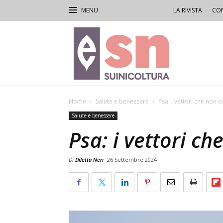
LA RIVISTA
CON
Rivista
di
Suinicoltura
Home
Salute e benessere
Psa: i vettori che non
Salute e benessere
Psa: i vettori c
Di
Diletta Neri
26 Settembre 2024