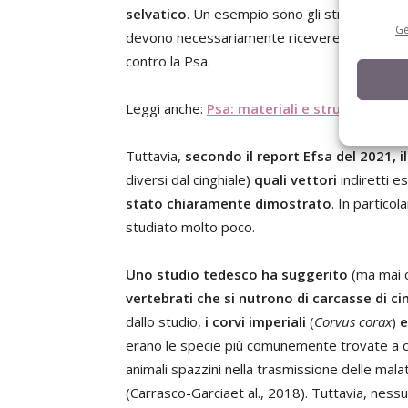
selvatico
. Un esempio sono gli strumenti di la
Ge
devono necessariamente ricevere delle attenzi
contro la Psa.
Leggi anche:
Psa: materiali e strumenti a r
Tuttavia,
secondo il report Efsa del 2021, il
diversi dal cinghiale)
quali vettori
indiretti e
stato chiaramente dimostrato
. In particol
studiato molto poco.
Uno studio tedesco ha suggerito
(ma mai 
vertebrati che si nutrono di carcasse di cin
dallo studio,
i corvi imperiali
(
Corvus corax
)
e
erano le specie più comunemente trovate a cont
animali spazzini nella trasmissione delle mala
(Carrasco-Garciaet al., 2018). Tuttavia, nessu