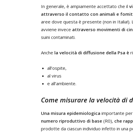
In generale, è ampiamente accettato che il
v
attraverso il contatto con animali e fomiti
aree dove questa è presente (non in Italia!). L
avviene invece
attraverso movimenti di cing
suini contaminati.
Anche
la velocità di diffusione della Psa è
r
all’ospite,
al virus
e all’ambiente.
Come misurare la velocità di d
Una misura epidemiologica
importante per s
numero riproduttivo di base
(R0),
che rapp
prodotte da ciascun individuo infetto in una