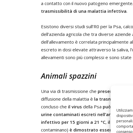
a contatto con il nuovo patogeno emergent
trasmissibilità di una malattia infettiva
.
Esistono diversi studi sull’R0 per la Psa, calco
dell’azienda agricola che tra diverse aziende a
dell’allevamento è correlata principalmente al
escreto in dosi elevate attraverso la saliva, l’
allevamenti sono più complessi e sono state 
Animali spazzini
Una via di trasmissione che
presenta ancora
diffusione della malattia è
la trasmissione “
concluso che
il virus
della Psa
può persister
Utilizzia
urine contaminati
escreti
nell’ambiente
. E
dispositi
personaliz
infettivo per 15 giorni a 21 °C
,
il ruolo dei
comportam
contaminano)
è dimostrato essere rilevant
consenso 