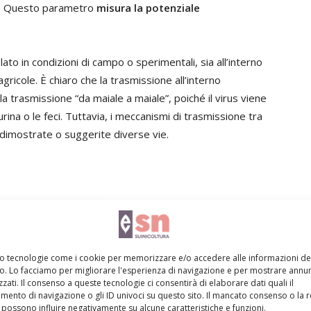
e. Questo parametro
misura la potenziale
lato in condizioni di campo o sperimentali, sia all’interno
gricole. È chiaro che la trasmissione all’interno
la trasmissione “da maiale a maiale”, poiché il virus viene
urina o le feci. Tuttavia, i meccanismi di trasmissione tra
dimostrate o suggerite diverse vie.
 lacune di studio
potenzialmente rilevanti per la
da fomite a maiale”
. Esistono molti studi che hanno
e
per diverse settimane
nel sangue, nelle feci e nelle
mo tecnologie come i cookie per memorizzare e/o accedere alle informazioni de
ssendo che il virus
può sopravvivere e rimanere
vo. Lo facciamo per migliorare l'esperienza di navigazione e per mostrare annun
zati. Il consenso a queste tecnologie ci consentirà di elaborare dati quali il
 fomiti
(ovvero degli oggetti inanimati che si
ento di navigazione o gli ID univoci su questo sito. Il mancato consenso o la 
e nel contesto di allevamento e in quello
possono influire negativamente su alcune caratteristiche e funzioni.