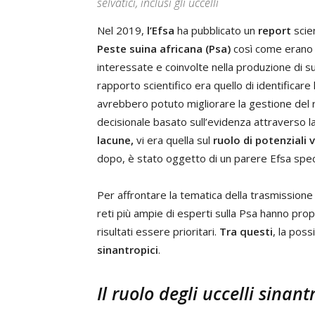
selvatici, inclusi gli uccelli
Nel 2019,
l’Efsa
ha pubblicato un
report
scien
Peste suina africana (Psa)
così come erano p
interessate e coinvolte nella produzione di sui
rapporto scientifico era quello di identificare
avrebbero potuto migliorare la gestione del ri
decisionale basato sull’evidenza attraverso l
lacune,
vi era quella sul
ruolo di potenziali 
dopo, è stato oggetto di un parere Efsa spec
Per affrontare la tematica della trasmissione 
reti più ampie di esperti sulla Psa hanno propo
risultati essere prioritari.
Tra questi
, la poss
sinantropici
.
Il ruolo degli uccelli sinant