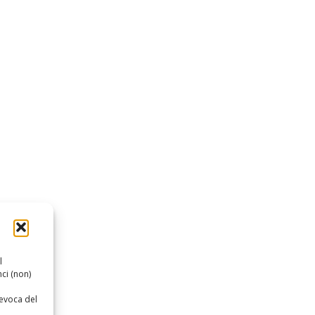
l
ci (non)
revoca del