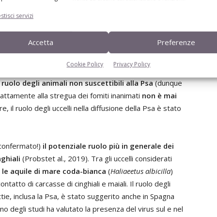
voro, l’abbigliamento, le calzature ed i veicoli, che
stisci servizi
oni imprescindibili in un buon piano di biosicurezza
Accetta
Preferenze
ischio di contaminazione
Cookie Policy
Privacy Policy
 ruolo degli animali non suscettibili alla Psa
(dunque
sattamente alla stregua dei fomiti inanimati
non è mai
are, il ruolo degli uccelli nella diffusione della Psa è stato
confermato!)
il potenziale ruolo più in generale dei
ghiali
(Probstet al., 2019). Tra gli uccelli considerati
 le aquile di mare coda-bianca
(
Haliaeetus albicilla
)
atto di carcasse di cinghiali e maiali. Il ruolo degli
ttie, inclusa la Psa, è stato suggerito anche in Spagna
no degli studi ha valutato la presenza del virus sul e nel