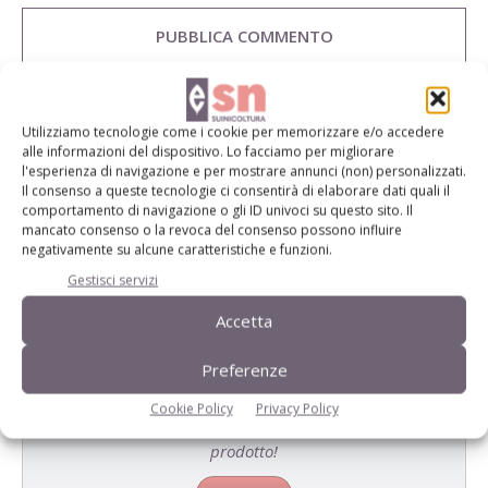
Utilizziamo tecnologie come i cookie per memorizzare e/o accedere
E-magazine
alle informazioni del dispositivo. Lo facciamo per migliorare
l'esperienza di navigazione e per mostrare annunci (non) personalizzati.
Tecniche, prodotti e servizi dalle aziende
Il consenso a queste tecnologie ci consentirà di elaborare dati quali il
comportamento di navigazione o gli ID univoci su questo sito. Il
mancato consenso o la revoca del consenso possono influire
negativamente su alcune caratteristiche e funzioni.
Gestisci servizi
Accetta
Preferenze
Catalogo Aziende e Prodotti
Cookie Policy
Privacy Policy
Un modo semplice per cercare un'azienda o un
prodotto!